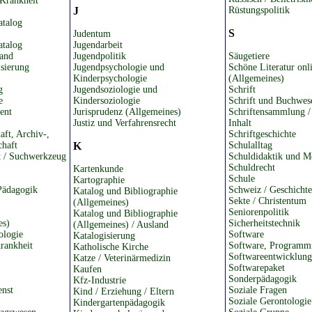
Krankheit
J
Rüstungspolitik
atalog
S
Judentum
atalog
Jugendarbeit
land
Jugendpolitik
Säugetiere
isierung
Jugendpsychologie und
Schöne Literatur onl
Kinderpsychologie
(Allgemeines)
g
Jugendsoziologie und
Schrift
e
Kindersoziologie
Schrift und Buchwes
ent
Jurisprudenz (Allgemeines)
Schriftensammlung /
Justiz und Verfahrensrecht
Inhalt
aft, Archiv-,
Schriftgeschichte
chaft
K
Schulalltag
et / Suchwerkzeug
Schuldidaktik und M
Schuldrecht
Kartenkunde
Schule
Kartographie
Pädagogik
Schweiz / Geschichte
Katalog und Bibliographie
Sekte / Christentum
(Allgemeines)
Seniorenpolitik
Katalog und Bibliographie
es)
Sicherheitstechnik
(Allgemeines) / Ausland
ologie
Software
Katalogisierung
rankheit
Software, Programm
Katholische Kirche
Softwareentwicklung
Katze / Veterinärmedizin
Softwarepaket
Kaufen
Sonderpädagogik
Kfz-Industrie
enst
Soziale Fragen
Kind / Erziehung / Eltern
Soziale Gerontologie
Kindergartenpädagogik