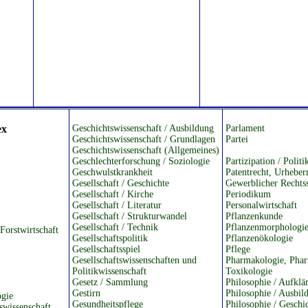
ex
Geschichtswissenschaft / Ausbildung
Parlament
Geschichtswissenschaft / Grundlagen
Partei
Geschichtswissenschaft (Allgemeines)
Geschlechterforschung / Soziologie
Partizipation / Politi
Geschwulstkrankheit
Patentrecht, Urheber
Gesellschaft / Geschichte
Gewerblicher Rechts
Gesellschaft / Kirche
Periodikum
Gesellschaft / Literatur
Personalwirtschaft
Gesellschaft / Strukturwandel
Pflanzenkunde
Gesellschaft / Technik
Pflanzenmorphologi
Forstwirtschaft
Gesellschaftspolitik
Pflanzenökologie
Gesellschaftsspiel
Pflege
Gesellschaftswissenschaften und
Pharmakologie, Phar
Politikwissenschaft
Toxikologie
Gesetz / Sammlung
Philosophie / Aufklä
Gestirn
Philosophie / Ausbil
ogie
Gesundheitspflege
Philosophie / Geschi
swissenschaft