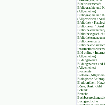
Bewegungsapparat / 
Bibelwissenschaft
Bibliographie und K
(Allgemeines)
Bibliographie und K
(Allgemeines) / Aus
Bibliothek / Katalog
Bibliothekar / Beruf
Bibliotheksbenutzun
Bibliotheksgeschicht
Bibliotheksmanagem
Bibliothekssparte
Bibliothekswissensch
Informationswissens
Bild online / Intern
(Allgemeines)
Bildungswesen
Bildungswesen und 
(Allgemeines)
Biochemie
Biologie (Allgemein
Biologische Anthrop
Blutkrankheit, Herzk
Börse, Bank, Geld
Botanik
Branche
Buchbesprechungsdi
Buchgeschichte