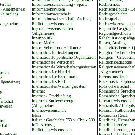
teratur
Informationseinrichtung / Sparte
Rechnernetz
e (Allgemeines)
Informationssystem
Rechtschreibung / De
 (einzelne)
Informationswirtschaft
Rechtsgeschichte
Informationswissenschaft, Archiv-,
Rechtsquelle
Allgemeines)
Bibliothekswissenschaft
Rechtswissenschaft (
Ingenieurwissenschaften
Regionale Geographi
(Allgemeines)
Regionalgeschichte /
Innenpolitik
Rehabilitationspädag
Innere Medizin
Reisen, Ausflug
Innere Sekretion / Heilkunde
Relativitätstheorie, 
Internationale Beziehungen
Religion / Alter Orie
Internationale politische Organisation
Religion / Griechenl
Internationale Wirtschaft
Religionspädagogik
Internationale Wirtschaftsorganisation
Religionswissenschaf
Internationaler Handel
(Allgemeines)
usbau
Internationaler Kreditmarkt
Rezensionsdienst
ik
Internationales Recht
Rockmusik, Popmus
Allgemeines)
Internationales Währungssystem
Rohstoffwirtschaft
Internet
Romanische Sprache
ng
Internet / Erschließung
Romanische Sprachen
g
Internet / Suchwerkzeug
Literaturwissenschaft
irtschaft
(Allgemeines)
Romanistik / Linguis
alwesen
Internetwissenschaft
Römisch-Katholische
Islam
Römisches Reich
Italien / Geschichte 753 v. Chr. - 500
Rundfunk, Fernsehen
ehre
IuD, Archiv-,
Rundfunksender
chaft
Bibliothekswissenschaft
Rundfunksendung on
Russisch / Belletristi