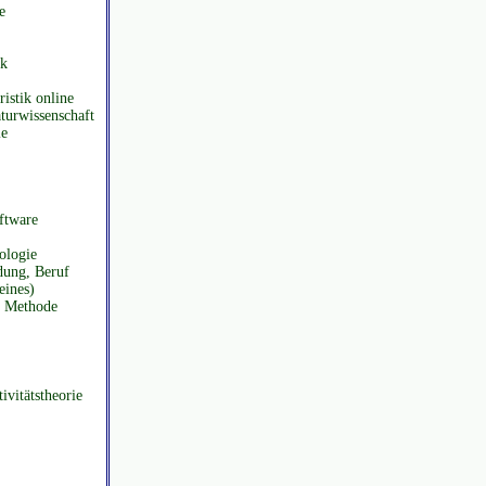
e
ik
ristik online
aturwissenschaft
ie
ftware
ologie
dung, Beruf
eines)
e Methode
ivitätstheorie