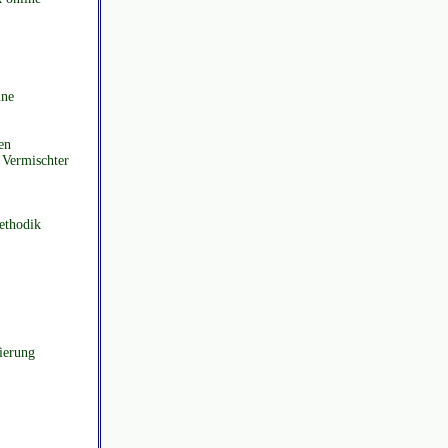
ine
en
 Vermischter
ethodik
ierung