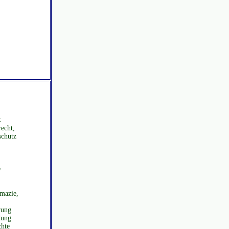
k
recht,
schutz
e
mazie,
rung
dung
chte