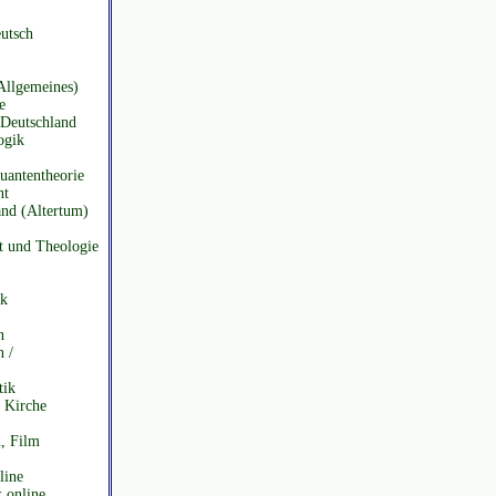
utsch
Allgemeines)
e
 Deutschland
ogik
Quantentheorie
nt
and (Altertum)
t und Theologie
ik
n
 /
tik
 Kirche
, Film
line
k online