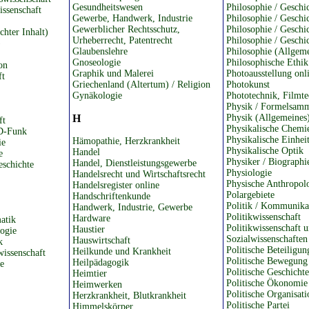
Gesundheitswesen
Philosophie / Geschi
ssenschaft
Gewerbe, Handwerk, Industrie
Philosophie / Geschi
Gewerblicher Rechtsschutz,
Philosophie / Geschi
hter Inhalt)
Urheberrecht, Patentrecht
Philosophie / Geschi
)
Glaubenslehre
Philosophie (Allgeme
Gnoseologie
Philosophische Ethik
on
Graphik und Malerei
Photoausstellung onl
ft
Griechenland (Altertum) / Religion
Photokunst
Gynäkologie
Phototechnik, Filmte
Physik / Formelsam
H
Physik (Allgemeines
ft
Physikalische Chemi
D-Funk
Physikalische Einhei
Hämopathie, Herzkrankheit
ie
Physikalische Optik
Handel
e
Physiker / Biographi
Handel, Dienstleistungsgewerbe
eschichte
Physiologie
Handelsrecht und Wirtschaftsrecht
Physische Anthropol
Handelsregister online
Polargebiete
Handschriftenkunde
Politik / Kommunika
Handwerk, Industrie, Gewerbe
Politikwissenschaft
Hardware
atik
Politikwissenschaft 
Haustier
ogie
Sozialwissenschaften
Hauswirtschaft
k
Politische Beteiligun
Heilkunde und Krankheit
wissenschaft
Politische Bewegung
Heilpädagogik
e
Politische Geschichte
Heimtier
Politische Ökonomie
Heimwerken
Politische Organisati
Herzkrankheit, Blutkrankheit
Politische Partei
Himmelskörper