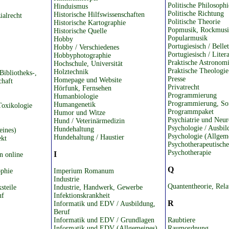
Politische Philosophi
Hinduismus
Politische Richtung
Historische Hilfswissenschaften
ialrecht
Politische Theorie
Historische Kartographie
Popmusik, Rockmus
Historische Quelle
Popularmusik
Hobby
Portugiesisch / Bellet
Hobby / Verschiedenes
Portugiesisch / Liter
Hobbyphotographie
Praktische Astronom
Hochschule, Universität
Praktische Theologie
Holztechnik
Bibliotheks-,
Presse
Homepage und Website
chaft
Privatrecht
Hörfunk, Fernsehen
Programmierung
Humanbiologie
Programmierung, So
Humangenetik
Toxikologie
Programmpaket
Humor und Witze
Psychiatrie und Neur
Hund / Veterinärmedizin
Psychologie / Ausbil
Hundehaltung
eines)
Psychologie (Allgem
Hundehaltung / Haustier
ekt
Psychotherapeutisch
Psychotherapie
I
n online
Q
ophie
Imperium Romanum
Industrie
Quantentheorie, Relat
steile
Industrie, Handwerk, Gewerbe
uf
Infektionskrankheit
R
Informatik und EDV / Ausbildung,
Beruf
Informatik und EDV / Grundlagen
Raubtiere
Informatik und EDV (Allgemeines)
Raumordnung