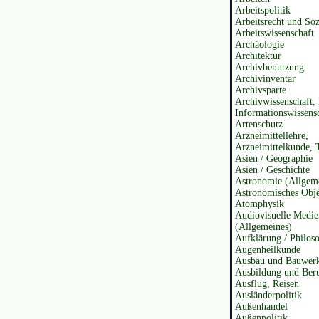
Arbeitspolitik
Arbeitsrecht und Soz
Arbeitswissenschaft
Archäologie
Architektur
Archivbenutzung
Archivinventar
Archivsparte
Archivwissenschaft, 
Informationswissens
Artenschutz
Arzneimittellehre,
Arzneimittelkunde, 
Asien / Geographie
Asien / Geschichte
Astronomie (Allgem
Astronomisches Obj
Atomphysik
Audiovisuelle Medie
(Allgemeines)
Aufklärung / Philos
Augenheilkunde
Ausbau und Bauwerk
Ausbildung und Ber
Ausflug, Reisen
Ausländerpolitik
Außenhandel
Außenpolitik