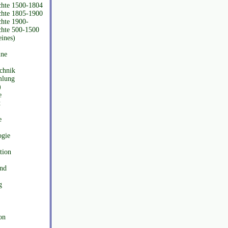
chte 1500-1804
chte 1805-1900
chte 1900-
chte 500-1500
ines)
ine
chnik
mlung
)
e
t
e
ogie
tion
und
g
on