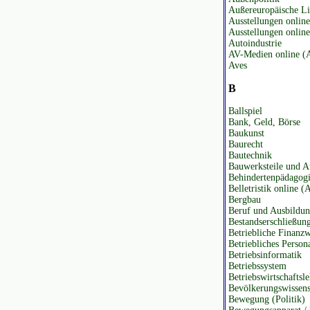
Außereuropäische Li
Ausstellungen onlin
Ausstellungen online
Autoindustrie
AV-Medien online (
Aves
B
Ballspiel
Bank, Geld, Börse
Baukunst
Baurecht
Bautechnik
Bauwerksteile und A
Behindertenpädagog
Belletristik online (
Bergbau
Beruf und Ausbildu
Bestandserschließun
Betriebliche Finanzw
Betriebliches Person
Betriebsinformatik
Betriebssystem
Betriebswirtschaftsl
Bevölkerungswissens
Bewegung (Politik)