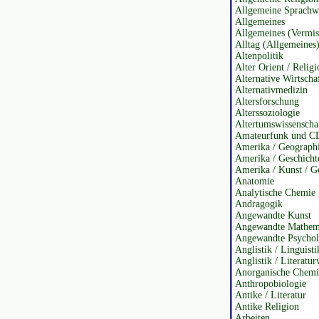
Allgemeine Sprachwi
Allgemeines
Allgemeines (Vermisc
Alltag (Allgemeines
Altenpolitik
Alter Orient / Religi
Alternative Wirtscha
Alternativmedizin
Altersforschung
Alterssoziologie
Altertumswissenscha
Amateurfunk und C
Amerika / Geograph
Amerika / Geschicht
Amerika / Kunst / G
Anatomie
Analytische Chemie
Andragogik
Angewandte Kunst
Angewandte Mathem
Angewandte Psychol
Anglistik / Linguisti
Anglistik / Literatur
Anorganische Chemi
Anthropobiologie
Antike / Literatur
Antike Religion
Arbeiten