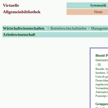
Virtuelle
Systematik
Allgemeinbibliothek
Home
Wirtschaftwissenschaften
>
Betriebswirtschaftslehre
>
Manageme
Arbeitswissenschaft
Biozid-P
Internetr
- Ill.
Biozide, b
Insekten, 
Umwelt gef
Deutschlan
zugelassen
Vermarktun
Alternativ
Praxistips
Gruppena