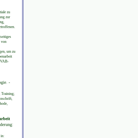
iale zu
ung zur
ng,
troffenen.
seitiges
g von
gen, um zu
penarbeit
 [VAB-
gie. -
 Training;
nschrift,
hode,
arbeit
nderung:
in: