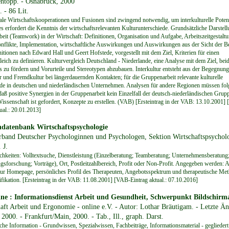
ntopp. - Osnabrück, 2000
 - 86 Lit.
nale Wirtschaftskooperationen und Fusionen sind zwingend notwendig, um interkulturelle Potent
es erfordert die Kenntnis der wirtschaftsrelevanten Kulturunterschiede. Grundsätzliche Darstell
eit (Teamwork) in der Wirtschaft: Definitionen, Organisation und Aufgabe, Arbeitszeitgestaltu
onflikte, Implementation, wirtschaftliche Auswirkungen und Auswirkungen aus der Sicht der Be
nitionen nach Edward Hall und Geert Hofstede, vorgestellt mit dem Ziel, Kriterien für einen
leich zu definieren. Kulturvergleich Deutschland - Niederlande, eine Analyse mit dem Ziel, beid
s zu fördern und Vorurteile und Stereotypen abzubauen. Interkultur entsteht aus der Begegnun
r und Fremdkultur bei längerdauernden Kontakten; für die Gruppenarbeit relevante kulturelle
de in deutschen und niederländischen Unternehmen. Analysen für andere Regionen müssen fol
daß positive Synergien in der Gruppenarbeit kein Einzelfall der deutsch-niederländischen Grup
Wissenschaft ist gefordert, Konzepte zu erstellen. (VAB) [Ersteintrag in der VAB: 13.10.2001]
ual.: 20.01.2013]
ndatenbank Wirtschaftspsychologie
rband Deutscher Psychologinnen und Psychologen, Sektion Wirtschaftspsycholo
 J.
hkeiten: Volltextsuche, Dienstleistung (Einzelberatung; Teamberatung; Unternehmensberatung;
forschung; Vorträge), Ort, Postleitzahlbereich, Profit oder Non-Profit. Angegeben werden: A
zur Homepage, persönliches Profil des Therapeuten, Angebotsspektrum und therapeutische Met
ifikation. [Ersteintrag in der VAB: 11.08.2001] [VAB-Eintrag aktual.: 07.10.2016]
ine : Informationsdienst Arbeit und Gesundheit, Schwerpunkt Bildschirm
haft Arbeit und Ergonomie - online e.V. - Autor: Lothar Bräutigam. - Letzte Ä
2000. - Frankfurt/Main, 2000. - Tab., Ill., graph. Darst.
he Information - Grundwissen, Spezialwissen, Fachbeiträge, Informationsmaterial - gegliedert 