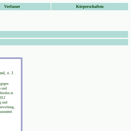
Verfasser
Körperschaften
nd, o. J.
 gegen
h und
ehörden in
2012
g und
bewertung.
tzmittel.