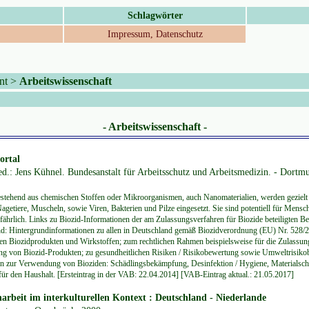
Schlagwörter
Impressum, Datenschutz
nt
>
Arbeitswissenschaft
- Arbeitswissenschaft -
ortal
ed.: Jens Kühnel. Bundesanstalt für Arbeitsschutz und Arbeitsmedizin. - Dortmu
estehend aus chemischen Stoffen oder Mikroorganismen, auch Nanomaterialien, werden gezielt
Nagetiere, Muscheln, sowie Viren, Bakterien und Pilze eingesetzt. Sie sind potentiell für Mensc
ährlich. Links zu Biozid-Informationen der am Zulassungsverfahren für Biozide beteiligten B
d: Hintergrundinformationen zu allen in Deutschland gemäß Biozidverordnung (EU) Nr. 528/
en Biozidprodukten und Wirkstoffen; zum rechtlichen Rahmen beispielsweise für die Zulassun
g von Biozid-Produkten; zu gesundheitlichen Risiken / Risikobewertung sowie Umweltrisiko
en zur Verwendung von Bioziden: Schädlingsbekämpfung, Desinfektion / Hygiene, Materialschu
 für den Haushalt. [Ersteintrag in der VAB: 22.04.2014] [VAB-Eintrag aktual.: 21.05.2017]
rbeit im interkulturellen Kontext : Deutschland - Niederlande