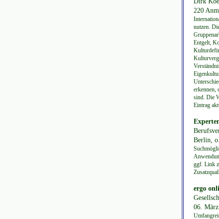
Dirk Koe
220 Anm.
Internatio
nutzen. Di
Gruppenarb
Entgelt, K
Kulturdefi
Kulturverg
Verständni
Eigenkultu
Unterschie
erkennen, 
sind. Die 
Eintrag akt
Experte
Berufsve
Berlin, o.
Suchmöglic
Anwendungs
ggf. Link 
Zusatzqual
ergo onl
Gesellsc
06. März 
Umfangreic