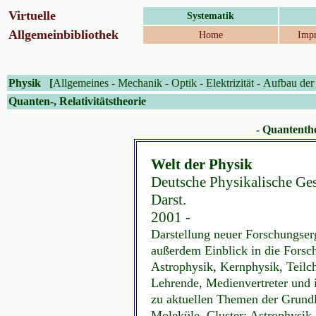
Virtuelle
Systematik
Allgemeinbibliothek
Home
Impr
Physik
[
Allgemeines
-
Mechanik
-
Optik
-
Elektrizität
-
Aufbau der
Quanten-, Relativitätstheorie
- Quantentheo
Welt der Physik
Deutsche Physikalische Gesel
Darst.
2001 -
Darstellung neuer Forschungser
außerdem Einblick in die Forsc
Astrophysik, Kernphysik, Teilc
Lehrende, Medienvertreter und i
zu aktuellen Themen der Grund
Moleküle, Cluster; Astrophysik