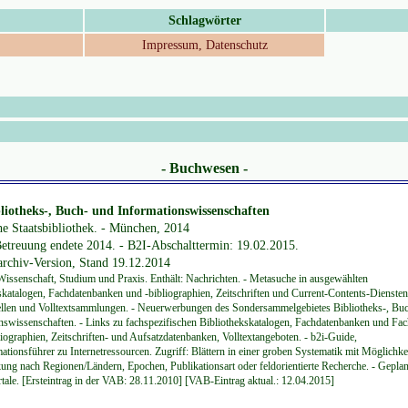
Schlagwörter
Impressum, Datenschutz
- Buchwesen -
bliotheks-, Buch- und Informationswissenschaften
he Staatsbibliothek. - München, 2014
 Betreuung endete 2014. - B2I-Abschalttermin: 19.02.2015.
archiv-Version, Stand 19.12.2014
 Wissenschaft, Studium und Praxis. Enthält: Nachrichten. - Metasuche in ausgewählten
skatalogen, Fachdatenbanken und -bibliographien, Zeitschriften und Current-Contents-Diensten
ellen und Volltextsammlungen. - Neuerwerbungen des Sondersammelgebietes Bibliotheks-, Bu
nswissenschaften. - Links zu fachspezifischen Bibliothekskatalogen, Fachdatenbanken und Fac
liographien, Zeitschriften- und Aufsatzdatenbanken, Volltextangeboten. - b2i-Guide,
ationsführer zu Internetressourcen. Zugriff: Blättern in einer groben Systematik mit Möglichke
ung nach Regionen/Ländern, Epochen, Publikationsart oder feldorientierte Recherche. - Geplan
ale. [Ersteintrag in der VAB: 28.11.2010] [VAB-Eintrag aktual.: 12.04.2015]