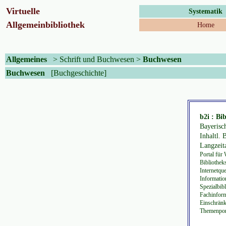
Virtuelle
Systematik
Allgemeinbibliothek
Home
Allgemeines
>
Schrift und Buchwesen
>
Buchwesen
Buchwesen
[Buchgeschichte]
b2i : Bi
Bayerisc
Inhaltl.
Langzeit
Portal für
Bibliothek
Internetqu
Informatio
Spezialbib
Fachinform
Einschränk
Themenport