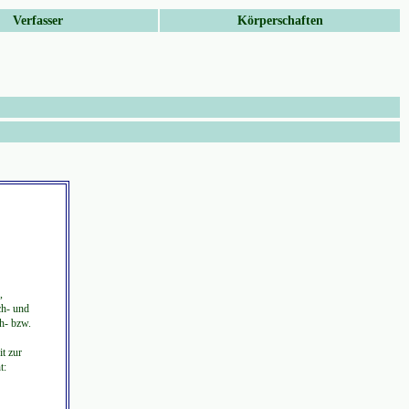
Verfasser
Körperschaften
,
ch- und
h- bzw.
it zur
t: