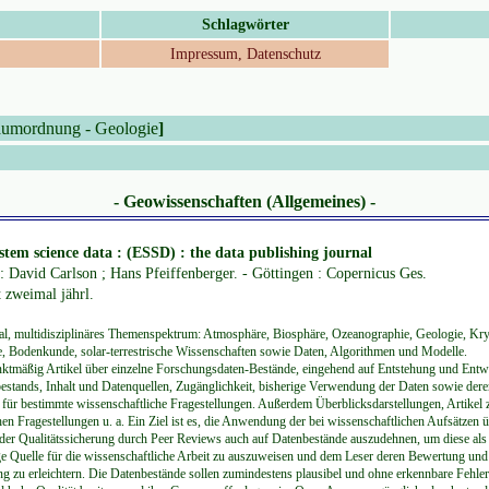
Schlagwörter
Impressum, Datenschutz
umordnung
-
Geologie
]
- Geowissenschaften (Allgemeines) -
stem science data : (ESSD) : the data publishing journal
: David Carlson ; Hans Pfeiffenberger. - Göttingen : Copernicus Ges.
 zweimal jährl.
nal, multidisziplinäres Themenspektrum: Atmosphäre, Biosphäre, Ozeanographie, Geologie, Kr
, Bodenkunde, solar-terrestrische Wissenschaften sowie Daten, Algorithmen und Modelle.
tmäßig Artikel über einzelne Forschungsdaten-Bestände, eingehend auf Entstehung und Entw
estands, Inhalt und Datenquellen, Zugänglichkeit, bisherige Verwendung der Daten sowie der
für bestimmte wissenschaftliche Fragestellungen. Außerdem Überblicksdarstellungen, Artikel 
en Fragestellungen u. a. Ein Ziel ist es, die Anwendung der bei wissenschaftlichen Aufsätzen 
 der Qualitätssicherung durch Peer Reviews auch auf Datenbestände auszudehnen, um diese als
ge Quelle für die wissenschaftliche Arbeit zu auszuweisen und dem Leser deren Bewertung und
 zu erleichtern. Die Datenbestände sollen zumindestens plausibel und ohne erkennbare Fehler 