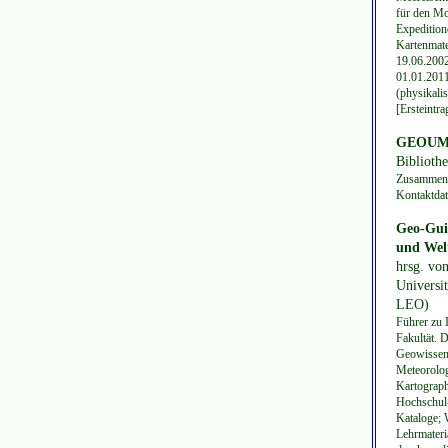
für den Mo
Expedition
Kartenmate
19.06.2002
01.01.2011
(physikali
[Ersteintr
GEOUM :
Bibliothe
Zusammensc
Kontaktdat
Geo-Guid
und Welt
hrsg. von
Universi
LEO)
Führer zu 
Fakultät. 
Geowissens
Meteorolog
Kartographi
Hochschul-
Kataloge; 
Lehrmateri