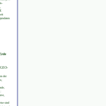
is-
,
-E
eit
ojendaten
 Erde
 (GEO-
en der
s;
nde;
.:
ive,
ise sind