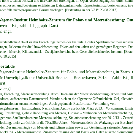
d hohe Qualität besitzen und ihre Grenzen offenlegen; im Open Access zugänglich, durch standa
erschlossen und bei einem zertifizierten Datenzentrum oder Repositorium zu beziehen sein; in 
jedenfalls nicht-proprietären Format vorliegen. [Ersteintrag in der VAB: 23.08.2017]
Wegener-Institut Helmholtz-Zentrum für Polar- und Meeresforschung: Ou
en. - Kt., zahlr. Ill., graph. Darst.
w. engl.
erständliche Artikel zu den Forschungsthemen des Instituts. Breites Spektrum naturwissenscha
ungen, Relevanz für die Umweltforschung. Fokus auf den kalten und gemäßigten Regionen. Der
hemen: Meereis, Klimawandel. - Zweijahresberichte bzw. Geschäftsberichte des Instituts. [Erstei
03.10.2015]
ortal.de
egener-Institut Helmholtz-Zentrum für Polar- und Meeresforschung in Zsarb. 
für Umweltphysik der Universität Bremen. - Bremerhaven, 2015. - Zahlr. Kt., Il
rst.
w. engl.
n, Forschung, Meereisentwicklung. Auch Daten aus der Meereisbeobachtung (Arktis und Antar
aten, aufbereitetes Datenmaterial. Wendet sich an die allgemeine Öffentlichkeit. Ziel, alle wic
Informationen zusammenzubringen. Auch geplant als Plattform zur Vermittlung von
ergebnissen. - Im Einzelnen: Nachrichten, Archiv zurück bis März 2013. - Vorkommen, Entst
g, Entsalzung, globale Bedeutung von Meereis, Glossar. - Methoden der Meereisbeobachtung, 
en von Satellitendaten zur Meereisausdehnung, Situationseinschätzung seit 2012/13. - Zeitrei
eckung, meist zurück bis in die 70er/80er Jahre. - Meereismodelle als Werkzeuge zur Beschre
nden Zusammenhänge von Meereis und Klimasystem sowie zur Gewinnung saisonaler Aussage
twicklung. - Meereisprognose, Zusammenfassung der auf Basis von Daten ausgew. Sommermo