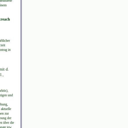
rdisierte
einem
treach
ftlicher
zeit
ntrag in
mit d.
l.,
ktis),
htigen und
ehung,
aktuelle
hen zur
ibung der
n über die
nate jew.