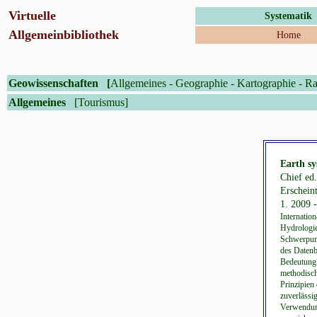
Virtuelle
Systematik
Allgemeinbibliothek
Home
Geowissenschaften
[
Allgemeines
-
Geographie
-
Kartographie
-
Ra
Allgemeines
[Tourismus]
Earth sy
Chief ed.
Erscheint
1. 2009 -
Internatio
Hydrologie
Schwerpunk
des Datenb
Bedeutung 
methodisch
Prinzipien
zuverlässi
Verwendung