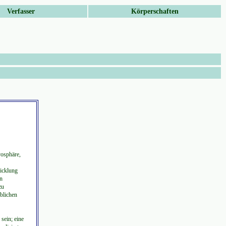
Verfasser
Körperschaften
yosphäre,
icklung
en
zu
üblichen
sein; eine