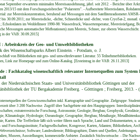
nat September erwarteten minimalen Meereisausdehnung, jährl. seit 2012. - Berichte über Arkt
en 2013/15 mit dem Forschungseisbrecher "Polarstern". - Aufbereitete Meereisdaten, Rohdaten
rial: zur Meereiskonzentration, beruhend auf Messungen mit dem Satellitenradiometer AMSR
 bis 30.09.2011; zur Meereisdicke, -dichte, Schneedicke und -dichte, vom CryoSat-2, monatl. s
; Echolotdaten im Weddellmeer 1990-98: Wasserdruck, Wassertemperatur, Meereistiefgang; B
sche Messungen automatischer Meßstationen) zum Meereis, Schnee, zur oberen Wasserschicht.
ag in der VAB: 30.09.2015]
 Arbeitskreis der Geo- und Umweltbibliotheken
k des Wissenschaftsparks Albert Einstein. - Potsdam, o. J.
hluß von Bibliotheken mit geo- und umweltrelevanter Literatur. 55 Teilnehmerbibliotheken.
en, Link zur Homepage und zum Online-Katalog. [Ersteintrag in der VAB: 26.11.2013]
e : Fachkatalog wissenschaftlich relevanter Internetquellen zum System
all
 der Niedersächsischen Staats- und Universitätsbibliothek Göttingen und der
tätsbibliothek der TU Bergakademie Freiberg. - Götttingen ; Freiberg, 2013. -
Internetquellen der Geowissenschaften inkl. Kartographie und Geographie. Zielgruppe: Student
Derzeit über 3 200 Nachweise. Zugriff über Sachgebiete mit den Hauptgruppen: Interdisziplinäre
chaften; extraterrestrische Forschung, Astronomie; Geologie; Bergbau; Geophysik; Geodäsie;
ie, Klimatologie; Hydrologie; Ozeanologie; Geographie; Bergbau; Metallurgie, Metallhüttenku
e, Karten. Die Trefferliste läßt sich weiter filtern nach Sprache, Land und Dokumentarten, u. a
 und Forschungsinstitute; Fachgesellschaften; Kongresse; Karten, Atlanten; Bibliotheken, Arch
Webverzeichnisse; Software; Landesdienste; Bibliographien; Daten und Quellen; Anleitungen,
alien; Museen, Ausstellungen; kommerzielle Anbieter. Zusätzlich Stichwortsuche. - Die Nachwe