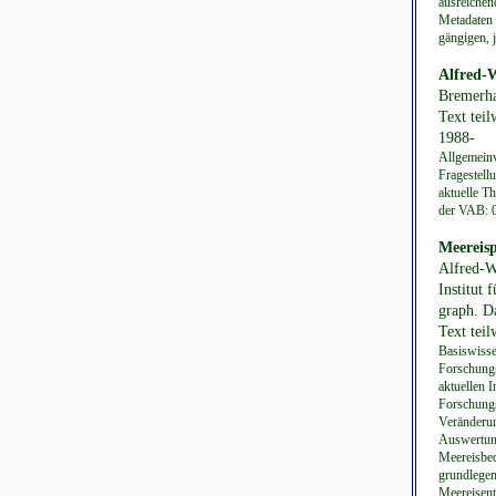
ausreichen
Metadaten 
gängigen, 
Alfred-
Bremerhav
Text teil
1988-
Allgemeinv
Fragestell
aktuelle T
der VAB: 
Meereisp
Alfred-W
Institut 
graph. Da
Text teil
Basiswisse
Forschungsd
aktuellen 
Forschungs
Veränderun
Auswertung
Meereisbed
grundlege
Meereisen