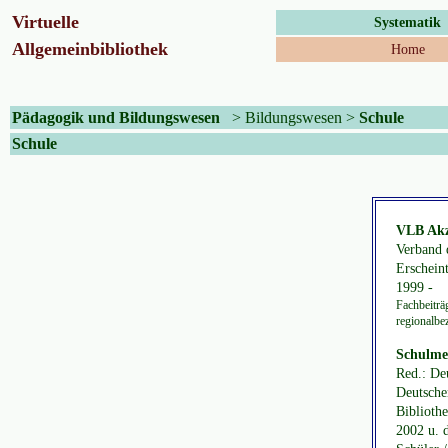
Virtuelle
Systematik
Allgemeinbibliothek
Home
Pädagogik und Bildungswesen
>
Bildungswesen
>
Schule
Schule
VLB Akze
Verband 
Erschein
1999 -
Fachbeiträg
regionalbe
Schulmed
Red.: De
Deutsche
Bibliothe
2002 u. 