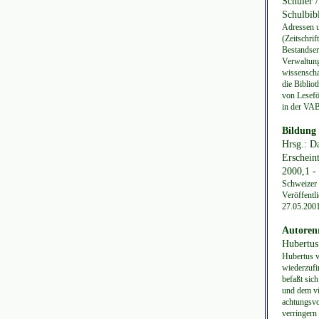
Schüler /
Schulbibl
Adressen u
(Zeitschri
Bestandser
Verwaltung
wissenscha
die Bibliot
von Lesefö
in der VAB
Bildung 
Hrsg.: D
Erschein
2000,1 -
Schweizer 
Veröffentl
27.05.2001
Autorenr
Hubertus
Hubertus v
wiederzufi
befaßt sic
und dem vi
achtungsvo
verringern