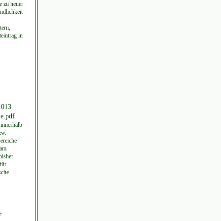
e zu neuer
ndlichkeit
tern,
eintrag in
.
1013
de.pdf
 innerhalb
zw.
Bereiche
 am
bisher
für
sche
r