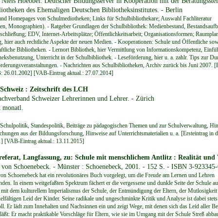
 Niels Hoebbel. Deutscher Bildungsserver in Kooperation mit der Beratungsstel
iotheken des Ehemaligen Deutschen Bibliotheksinstitutes. - Berlin
nd Homepages von Schulmediotheken; Links für Schulbibliothekare; Auswahl Fachliteratur
ften, Monographien). - Ratgeber Grundlagen der Schulbibliothek: Medienbestand, Bestandsauf
schließung; EDV, Internet-Arbeitsplätze; Öffentlichkeitsarbeit; Organisationsformen; Raumpla
, hier auch rechtliche Aspekte der neuen Medien. - Kooperationen: Schule und Öffentliche so
ftliche Bibliotheken. - Lernort Bibliothek, hier Vermittlung von Informationskompetenz, Einfü
heksbenutzung, Unterricht in der Schulbibliothek. - Leseförderung, hier u. a. zahlr. Tips zur D
rderungsveranstaltungen. - Nachrichten aus Schulbibliotheken, Archiv zurück bis Juni 2007. [E
: 26.01.2002] [VAB-Eintrag aktual.: 27.07.2014]
Schweiz : Zeitschrift des LCH
achverband Schweizer Lehrerinnen und Lehrer. - Zürich
t monatl.
Schulpolitik, Standespolitik, Beiträge zu pädagogischen Themen und zur Schulverwaltung, Hi
ichungen aus der Bildungsforschung, Hinweise auf Unterrichtsmaterialien u. a. [Ersteintrag in
] [VAB-Eintrag aktual.: 13.11.2015]
eferat, Langfassung, zu: Schule mit menschlichem Antlitz : Realität und 
 von Schoenebeck. - Münster : Schoenebeck, 2001. - 152 S. - ISBN 3-923345
on Schoenebeck hat ein revolutionäres Buch vorgelegt, um die Freude am Lernen und Lehren
nden. In einem weitgefaßten Spektrum fächert er die vergessene und dunkle Seite der Schule a
h mit dem kulturellem Imperialismus der Schule, der Entmündigung der Eltern, der Mutlosigkeit
elfältigen Leid der Kinder. Seine radikale und ungeschminkte Kritik und Analyse ist dabei stets
ll. Er lädt zum Innehalten und Nachsinnen ein und zeigt Wege, mit denen sich das Leid aller Be
 läßt: Er macht praktikable Vorschläge für Eltern, wie sie im Umgang mit der Schule Streß abb