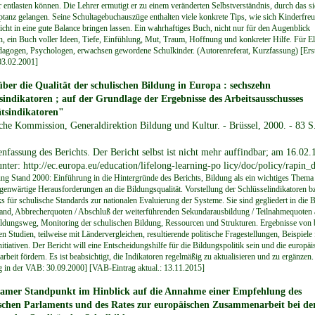
r entlasten können. Die Lehrer ermutigt er zu einem veränderten Selbstverständnis, durch das si
ptanz gelangen. Seine Schultagebuchauszüge enthalten viele konkrete Tips, wie sich Kinderfreu
icht in eine gute Balance bringen lassen. Ein wahrhaftiges Buch, nicht nur für den Augenblick
n, ein Buch voller Ideen, Tiefe, Einfühlung, Mut, Traum, Hoffnung und konkreter Hilfe. Für El
dagogen, Psychologen, erwachsen gewordene Schulkinder. (Autorenreferat, Kurzfassung) [Erst
03.02.2001]
über die Qualität der schulischen Bildung in Europa : sechszehn
sindikatoren ; auf der Grundlage der Ergebnisse des Arbeitsausschusses
tsindikatoren"
che Kommission, Generaldirektion Bildung und Kultur. - Brüssel, 2000. - 83 S
fassung des Berichts. Der Bericht selbst ist nicht mehr auffindbar; am 16.02.
nter: http://ec.europa.eu/education/lifelong-learning-po licy/doc/policy/rapin_
ng Stand 2000: Einführung in die Hintergründe des Berichts, Bildung als ein wichtiges Thema
genwärtige Herausforderungen an die Bildungsqualität. Vorstellung der Schlüsselindikatoren b
 für schulische Standards zur nationalen Evaluierung der Systeme. Sie sind gegliedert in die 
and, Abbrecherquoten / Abschluß der weiterführenden Sekundarausbildung / Teilnahmequoten
Bildungsweg, Monitoring der schulischen Bildung, Ressourcen und Strukturen. Ergebnisse von 
n Studien, teilweise mit Ländervergleichen, resultierende politische Fragestellungen, Beispiele 
nitiativen. Der Bericht will eine Entscheidungshilfe für die Bildungspolitik sein und die europäi
beit fördern. Es ist beabsichtigt, die Indikatoren regelmäßig zu aktualisieren und zu ergänzen.
ag in der VAB: 30.09.2000] [VAB-Eintrag aktual.: 13.11.2015]
amer Standpunkt im Hinblick auf die Annahme einer Empfehlung des
schen Parlaments und des Rates zur europäischen Zusammenarbeit bei de