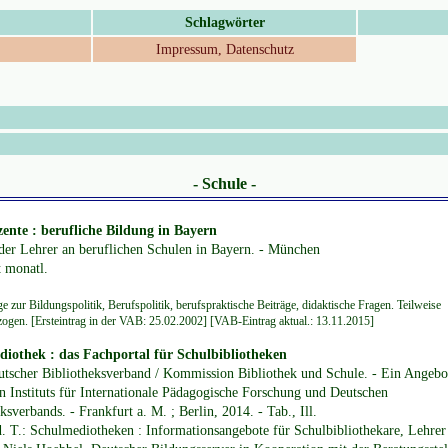
Schlagwörter
Impressum, Datenschutz
- Schule -
nte : berufliche Bildung in Bayern
der Lehrer an beruflichen Schulen in Bayern. - München
t monatl.
e zur Bildungspolitik, Berufspolitik, berufspraktische Beiträge, didaktische Fragen. Teilweise
zogen. [Ersteintrag in der VAB: 25.02.2002] [VAB-Eintrag aktual.: 13.11.2015]
iothek : das Fachportal für Schulbibliotheken
utscher Bibliotheksverband / Kommission Bibliothek und Schule. - Ein Angebo
n Instituts für Internationale Pädagogische Forschung und Deutschen
ksverbands. - Frankfurt a. M. ; Berlin, 2014. - Tab., Ill.
d. T.: Schulmediotheken : Informationsangebote für Schulbibliothekare, Lehrer