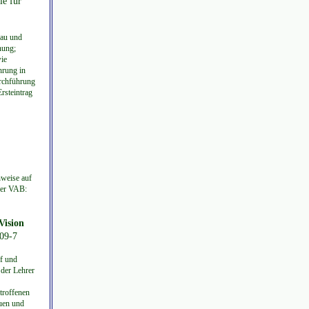
le für
bau und
nung;
wie
hrung in
urchführung
rsteintrag
nweise auf
 der VAB:
Vision
-09-7
uf und
 der Lehrer
troffenen
auen und