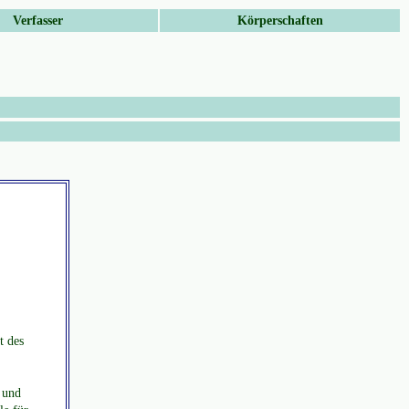
Verfasser
Körperschaften
t des
 und