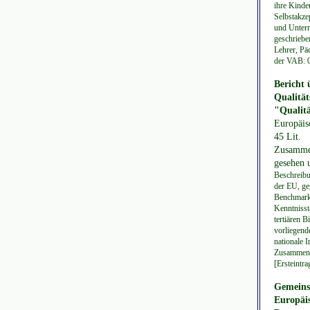
ihre Kinde
Selbstakze
und Unterr
geschriebe
Lehrer, Pä
der VAB: 
Bericht 
Qualität
"Qualitä
Europäis
45 Lit.
Zusammen
gesehen u
Beschreibu
der EU, ge
Benchmarks
Kenntnisst
tertiären 
vorliegende
nationale I
Zusammenar
[Ersteintr
Gemeins
Europäi