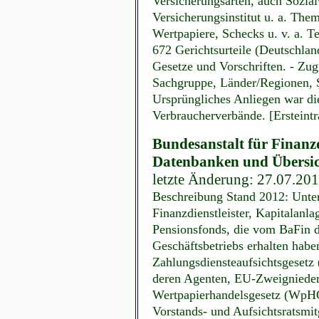
Versicherungsarten, auch Sozial
Versicherungsinstitut u. a. The
Wertpapiere, Schecks u. v. a. T
672 Gerichtsurteile (Deutschland
Gesetze und Vorschriften. - Zugr
Sachgruppe, Länder/Regionen, S
Ursprüngliches Anliegen war die
Verbraucherverbände. [Ersteint
Bundesanstalt für Finanzd
Datenbanken und Übersi
letzte Änderung: 27.07.201
Beschreibung Stand 2012: Unt
Finanzdienstleister, Kapitalanla
Pensionsfonds, die vom BaFin d
Geschäftsbetriebs erhalten haben
Zahlungsdiensteaufsichtsgesetz 
deren Agenten, EU-Zweignieder
Wertpapierhandelsgesetz (WpHG
Vorstands- und Aufsichtsratsmit