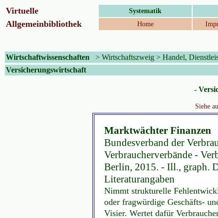
Virtuelle
Systematik
Allgemeinbibliothek
Home
Impr
Wirtschaftwissenschaften
>
Wirtschaftszweig
>
Handel, Dienstle
Versicherungswirtschaft
- Versi
Siehe a
Marktwächter Finanzen
Bundesverband der Verbrau
Verbraucherverbände - Verb
Berlin, 2015. - Ill., graph. D
Literaturangaben
Nimmt strukturelle Fehlentwick
oder fragwürdige Geschäfts- und
Visier. Wertet dafür Verbrauch