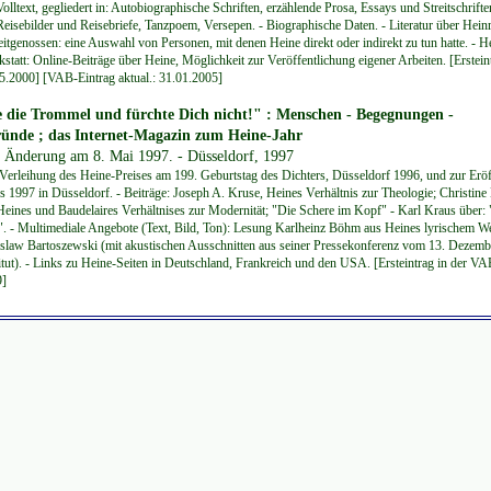
lltext, gegliedert in: Autobiographische Schriften, erzählende Prosa, Essays und Streitschrifte
Reisebilder und Reisebriefe, Tanzpoem, Versepen. - Biographische Daten. - Literatur über Hein
eitgenossen: eine Auswahl von Personen, mit denen Heine direkt oder indirekt zu tun hatte. - H
statt: Online-Beiträge über Heine, Möglichkeit zur Veröffentlichung eigener Arbeiten. [Ersteint
.2000] [VAB-Eintrag aktual.: 31.01.2005]
 die Trommel und fürchte Dich nicht!" : Menschen - Begegnungen -
ründe ; das Internet-Magazin zum Heine-Jahr
te Änderung am 8. Mai 1997. - Düsseldorf, 1997
Verleihung des Heine-Preises am 199. Geburtstag des Dichters, Düsseldorf 1996, und zur Erö
s 1997 in Düsseldorf. - Beiträge: Joseph A. Kruse, Heines Verhältnis zur Theologie; Christine 
Heines und Baudelaires Verhältnises zur Modernität; "Die Schere im Kopf" - Karl Kraus über:
". - Multimediale Angebote (Text, Bild, Ton): Lesung Karlheinz Böhm aus Heines lyrischem We
law Bartoszewski (mit akustischen Ausschnitten aus seiner Pressekonferenz vom 13. Dezemb
itut). - Links zu Heine-Seiten in Deutschland, Frankreich und den USA. [Ersteintrag in der VA
9]