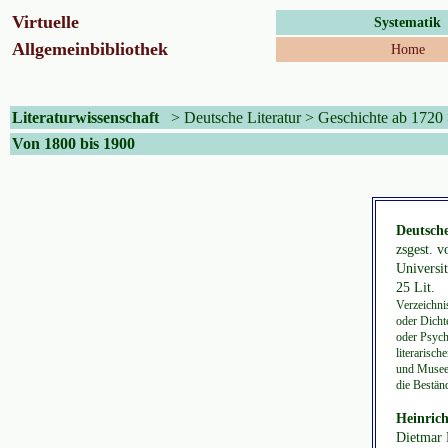
Virtuelle
Systematik
Allgemeinbibliothek
Home
Literaturwissenschaft
>
Deutsche Literatur
>
Geschichte ab 1720
Von 1800 bis 1900
Deutsche
zsgest. 
Universit
25 Lit.
Verzeichni
oder Dichte
oder Psych
literarisch
und Museen
die Bestän
Heinric
Dietmar 