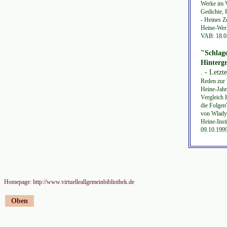
Werke im Vo
Gedichte, 
- Heines Z
Heine-Werk
VAB: 18.05
"Schlage
Hinterg
. - Letz
Reden zur 
Heine-Jahr
Vergleich 
die Folgen
von Wladys
Heine-Inst
09.10.199
Homepage: http://www.virtuelleallgemeinbibliothek.de
Oben