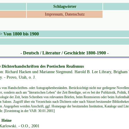
Schlagwörter
Impressum, Datenschutz
>
Von 1800 bis 1900
- Deutsch / Literatur / Geschichte 1800-1900 -
 Dichterhandschriften des Poetischen Realismus
von: Richard Hacken und Marianne Siegmund. Harold B. Lee Library, Brigham
y. - Provo, Utah, o. J.
s von Handschriften- oder Autographenbeständen. Berücksichtigt nicht nur gediegene Novellen
r, sondern auch am "literarischen Leben" der Zeit Beteiligte, sei es bei der Publizistik, Politik,
ologie der Zeit, beim Schreiben von relevanten Briefen, beim Rezensieren oder beim Aufenthalt
en Salons. Zugriff über ein Verzeichnis nach Dichtern oder nach Sitzort besitzender Bibliotheke
. Angegeben werden Anschrift, ggf. Homepage der besitzenden Institution, Kataloge und Lite
de. [Ersteintrag in der VAB: 30.01.2001]
h Heine
Karlowski. - O.O., 2001