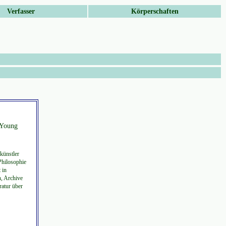
Verfasser
Körperschaften
 Young
künstler
 Philosophie
 in
n, Archive
ratur über