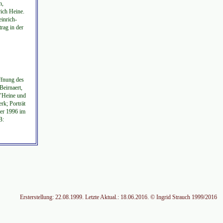
n,
rich Heine.
einrich-
rag in der
ffnung des
Beirnaert,
 "Heine und
rk; Porträt
er 1996 im
B:
Ersterstellung: 22.08.1999. Letzte Aktual.: 18.06.2016. © Ingrid Strauch 1999/2016