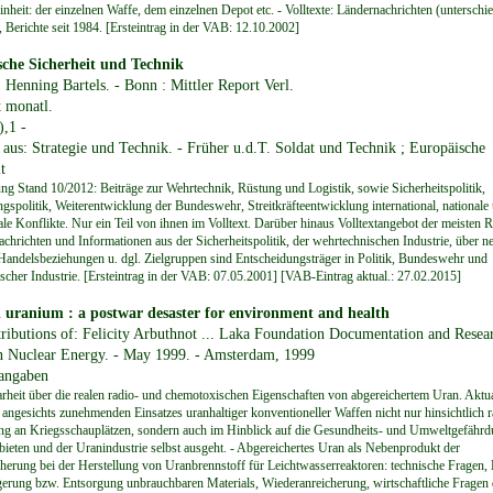
inheit: der einzelnen Waffe, dem einzelnen Depot etc. - Volltexte: Ländernachrichten (unterschie
, Berichte seit 1984. [Ersteintrag in der VAB: 12.10.2002]
che Sicherheit und Technik
 Henning Bartels. - Bonn : Mittler Report Verl.
t monatl.
),1 -
 aus: Strategie und Technik. - Früher u.d.T. Soldat und Technik ; Europäische
t
ng Stand 10/2012: Beiträge zur Wehrtechnik, Rüstung und Logistik, sowie Sicherheitspolitik,
ngspolitik, Weiterentwicklung der Bundeswehr, Streitkräfteentwicklung international, nationale
nale Konflikte. Nur ein Teil von ihnen im Volltext. Darüber hinaus Volltextangebot der meisten 
achrichten und Informationen aus der Sicherheitspolitik, der wehrtechnischen Industrie, über n
Handelsbeziehungen u. dgl. Zielgruppen sind Entscheidungsträger in Politik, Bundeswehr und
scher Industrie. [Ersteintrag in der VAB: 07.05.2001] [VAB-Eintrag aktual.: 27.02.2015]
 uranium : a postwar desaster for environment and health
tributions of: Felicity Arbuthnot ... Laka Foundation Documentation and Resea
n Nuclear Energy. - May 1999. - Amsterdam, 1999
rangaben
arheit über die realen radio- und chemotoxischen Eigenschaften von abgereichertem Uran. Aktual
angesichts zunehmenden Einsatzes uranhaltiger konventioneller Waffen nicht nur hinsichtlich r
g an Kriegsschauplätzen, sondern auch im Hinblick auf die Gesundheits- und Umweltgefährd
bieten und der Uranindustrie selbst ausgeht. - Abgereichertes Uran als Nebenprodukt der
herung bei der Herstellung von Uranbrennstoff für Leichtwasserreaktoren: technische Fragen,
gerung bzw. Entsorgung unbrauchbaren Materials, Wiederanreicherung, wirtschaftliche Fragen 