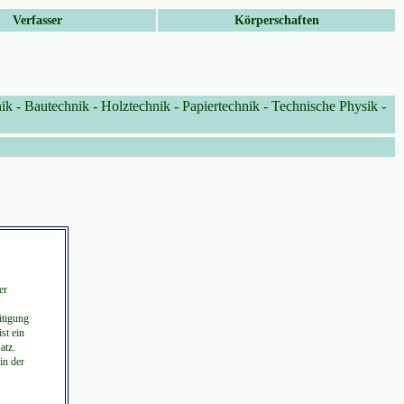
Verfasser
Körperschaften
nik
-
Bautechnik
-
Holztechnik
-
Papiertechnik
-
Technische Physik
-
er
itigung
st ein
atz.
in der