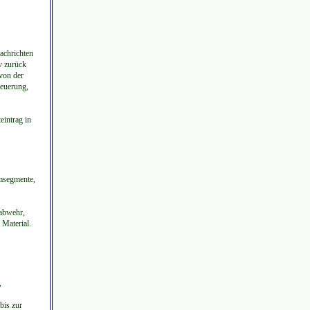
achrichten
v zurück
von der
teuerung,
eintrag in
umsegmente,
nabwehr,
Material.
,
bis zur