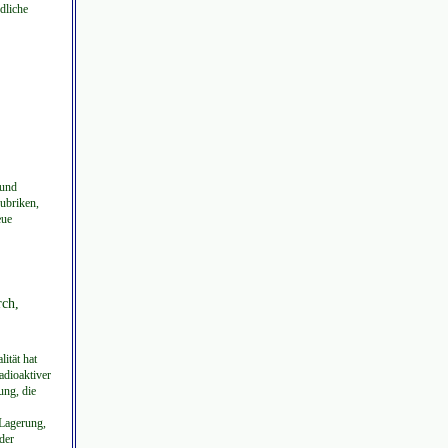
dliche
 und
Rubriken,
eue
rch,
ität hat
adioaktiver
ung, die
 Lagerung,
der