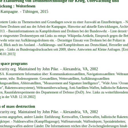
ie Etablierung von Drohnentechnologie für Krieg, Überwachung und
ückung : Weiterlesen
Kampagne. - Tübingen, 2015
tierte Links zu Themenseiten und Grundlagen sowie zu einer Auswahl an Einzelbeiträgen. - N
fnete Drohnen und aus der Arbeit der Kampagne, Hinweise auf aktuelle Entwicklungen, Archi
2013. - Basisinformationen zu Kampfdrohnen und Drohnen bei der Bundeswehr. - Liste derzeit 
 eingesetzter Drohnentypen mit Links zu entspr. Wikipedia-Artikeln, Einspruch gegen die Be
wehr setze nur Aufklärungsdrohnen ein. - Derzeitiger Einsatz von Drohnen bei der Polizei in
d, Blick auch ins Ausland. - Aufklärungs- und Kampfdrohnen aus Deutschland, Hersteller und
gen. - Links zu Bundestagsdrucksachen seit 2009, überw. Antworten auf Kleine Anfragen. [Erst
06.01.2015]
 space programs
curity.org. Maintained by John Pike. - Alexandria, VA, 2002
USA. Konzentrierte Information über: Kommunikationssatelliten, Navigationssatelliten: Weltra
ente, teilw. Bodensegmente. Geosatelliten, Wettersatelliten, Aufklärungssatelliten
ungssatelliten, Abhörsatelliten, "Measurement and Signature Intelligence", "Wide Area / Ocean
ce", Raketenwarnsysteme), Weltraumüberwachung, Anti-Satelliten-Waffen, ballistische Rakete
en, Raumfahrtexperimente des Departement of Defense (DoD). Jew. Links zu weiterführendem 
ag in der VAB: 12.10.2002]
of mass destruction
curity.org. Maintained by John Pike. - Alexandria, VA, 2002
enn angegeben, andere Länder. Einführung: Kernwaffen, Chemiewaffen, ballistische Raketen
körper. - Nuklearwaffen (Kampfflugzeuge); Waffenarsenale, Waffendepots; Spezialeinheiten;
ichtungswaffen anderer Länder. Die Informationen reichen über Zwischengliederungen hinab 