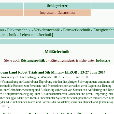
Schlagwörter
Impressum, Datenschutz
au
-
Elektrotechnik
-
Verkehrstechnik
-
Feinwerktechnik
-
Energietech
itärtechnik
-
Lebensmitteltechnik
]
- Militärtechnik -
Siehe auch
Rüstungspolitik
. -
Rüstungsindustrie
siehe unter
Industrie
opean Land Robot Trials and 5th Military ELROB : 23-27 June 2014
University of Technology. - Warsaw, 2014. - 75 S. : zahlr. Ill.
r Veranstaltung zur Landroboter-Erprobung mit den diesjährigen Schwerpunkten: autonome od
me mobile Roboter zum Personen- und Materialtransport zwischen zwei Lagern, zur Rettung
r, zur Geländeüberwachung und Aufklärung außerhalb von Städten, zur Aufklärung und Bese
 / Kampfmittelbeseitigung, zum Auskundschaften von Gebäuden und deren Umgebung. Ziel i
über den ggw. Stand der Technik unbemannter Systeme für einen potentiellen militärischen Eins
g der 14 teilnehmenden Teams und Portraits der Aussteller; sechs aus Deutschland. [Ersteintrag 
3.2015]