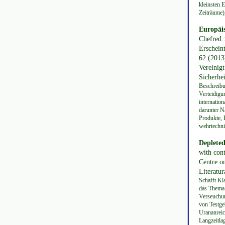
kleinsten E
Zeiträume)
Europäis
Chefred.:
Erschein
62 (2013
Vereinigt
Sicherhei
Beschreibu
Verteidigu
internatio
darunter N
Produkte, 
wehrtechni
Depleted
with con
Centre o
Literatu
Schafft Kl
das Thema 
Verseuchun
von Testge
Urananreic
Langzeitla