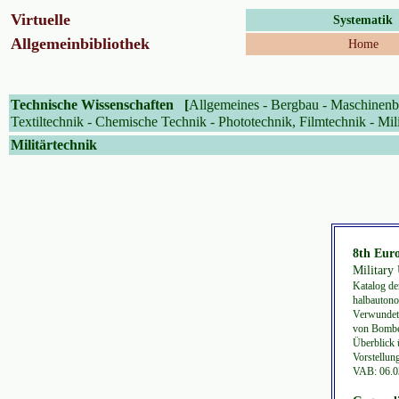
Virtuelle
Systematik
Allgemeinbibliothek
Home
Technische Wissenschaften
[
Allgemeines
-
Bergbau
-
Maschinenb
Textiltechnik
-
Chemische Technik
-
Phototechnik, Filmtechnik
-
Mil
Militärtechnik
8th Eur
Military 
Katalog de
halbautono
Verwundete
von Bomben
Überblick 
Vorstellun
VAB: 06.0