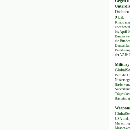
Gegen d
Unterdr
Drohnen-
9 Lit.
Knapp anno
über bewaf
bis April 
Bundeswehr
die Bundes
Deutschlan
Beteiligun
der VAB: 
Military
GlobalSe
Betr. die 
Nutzersegm
(Erderkund
Surveillan
Trägeraket
[Ersteintr
Weapons 
GlobalSe
USA und, w
Marschflug
Massenvern