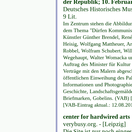
der Republik; 10. Februa
Deutsches Historisches Mus
9 Lit.
Im Zentrum stehen die Abbildun
dem Thema "Dürfen Kommuniste
Künstler Günther Brendel, Ren
Heisig, Wolfgang Mattheuer, Ar
Robbel, Wolfram Schubert, Will
Wegehaupt, Walter Womacka und
Auftrag des Minister für Kultu
Verträge mit den Malern abgesc
öffentlichen Einweihung des Pal
Informationen und Photographien
Geschichte, Landschaftsgemälde,
Briefmarken, Gobelins. (VAB) [
[VAB-Eintrag aktual.: 12.08.20
center for hardwired arts
verybusy.org. - [Leipzig]
Die Site ist nur noch einge