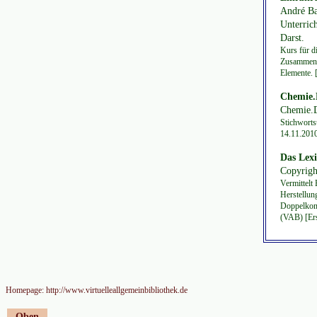
André Ba
Unterric
Darst.
Kurs für d
Zusammense
Elemente. 
Chemie.
Chemie.D
Stichworts
14.11.201
Das Lex
Copyrigh
Vermittelt
Herstellun
Doppelkont
(VAB) [Ers
Homepage: http://www.virtuelleallgemeinbibliothek.de
Oben