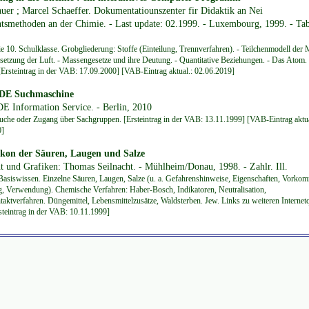
uer ; Marcel Schaeffer. Dokumentatiounszenter fir Didaktik an Nei
htsmethoden an der Chimie. - Last update: 02.1999. - Luxembourg, 1999. - Tab
ie 10. Schulklasse. Grobgliederung: Stoffe (Einteilung, Trennverfahren). - Teilchenmodell der M
tzung der Luft. - Massengesetze und ihre Deutung. - Quantitative Beziehungen. - Das Atom. 
[Ersteintrag in der VAB: 17.09.2000] [VAB-Eintrag aktual.: 02.06.2019]
DE Suchmaschine
E Information Service. - Berlin, 2010
uche oder Zugang über Sachgruppen. [Ersteintrag in der VAB: 13.11.1999] [VAB-Eintrag aktua
0]
ikon der Säuren, Laugen und Salze
t und Grafiken: Thomas Seilnacht. - Mühlheim/Donau, 1998. - Zahlr. Ill.
 Basiswissen. Einzelne Säuren, Laugen, Salze (u. a. Gefahrenshinweise, Eigenschaften, Vorko
g, Verwendung). Chemische Verfahren: Haber-Bosch, Indikatoren, Neutralisation,
aktverfahren. Düngemittel, Lebensmittelzusätze, Waldsterben. Jew. Links zu weiteren Internetq
teintrag in der VAB: 10.11.1999]