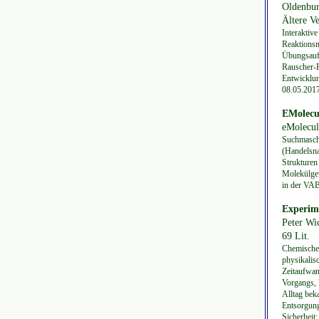
Oldenburg
Ältere V
Interaktiv
Reaktionsm
Übungsaufg
Rauscher-R
Entwicklun
08.05.2017
EMolecu
eMolecule
Suchmaschi
(Handelsn
Strukturen
Molekülgew
in der VAB
Experim
Peter Wic
69 Lit.
Chemische 
physikalis
Zeitaufwan
Vorgangs, 
Alltag bek
Entsorgung
Sicherheit