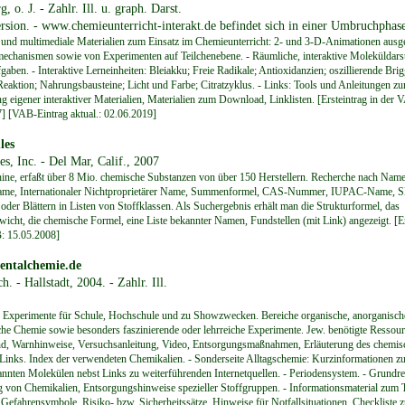
, o. J. - Zahlr. Ill. u. graph. Darst.
ersion. - www.chemieunterricht-interakt.de befindet sich in einer Umbruchphas
e und multimediale Materialien zum Einsatz im Chemieunterricht: 2- und 3-D-Animationen ausg
echanismen sowie von Experimenten auf Teilchenebene. - Räumliche, interaktive Moleküldarst
aben. - Interaktive Lerneinheiten: Bleiakku; Freie Radikale; Antioxidanzien; oszillierende Brig
eaktion; Nahrungsbausteine; Licht und Farbe; Citratzyklus. - Links: Tools und Anleitungen zu
g eigener interaktiver Materialien, Materialien zum Download, Linklisten. [Ersteintrag in der 
] [VAB-Eintrag aktual.: 02.06.2019]
les
s, Inc. - Del Mar, Calif., 2007
ne, erfaßt über 8 Mio. chemische Substanzen von über 150 Herstellern. Recherche nach Nam
ame, Internationaler Nichtproprietärer Name, Summenformel, CAS-Nummer, IUPAC-Name, 
 oder Blättern in Listen von Stoffklassen. Als Suchergebnis erhält man die Strukturformel, das
icht, die chemische Formel, eine Liste bekannter Namen, Fundstellen (mit Link) angezeigt. [Er
: 15.05.2008]
entalchemie.de
h. - Hallstadt, 2004. - Zahlr. Ill.
Experimente für Schule, Hochschule und zu Showzwecken. Bereiche organische, anorganisch
che Chemie sowie besonders faszinierende oder lehrreiche Experimente. Jew. benötigte Ressour
d, Warnhinweise, Versuchsanleitung, Video, Entsorgungsmaßnahmen, Erläuterung des chemis
Links. Index der verwendeten Chemikalien. - Sonderseite Alltagschemie: Kurzinformationen z
annten Molekülen nebst Links zu weiterführenden Internetquellen. - Periodensystem. - Grundre
 von Chemikalien, Entsorgungshinweise spezieller Stoffgruppen. - Informationsmaterial zum
: Gefahrensymbole, Risiko- bzw. Sicherheitssätze, Hinweise für Notfallsituationen, Checkliste 