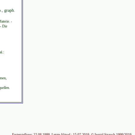
., graph.
aterie. -
- Die
l.:
mmen,
uellen.
Ersterstellung: 22.08.1999. Letzte Aktual.: 15.07.2019. © Ingrid Strauch 1999/2019