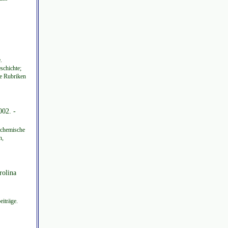
.
schichte;
e Rubriken
002. -
 chemische
n,
rolina
iträge.