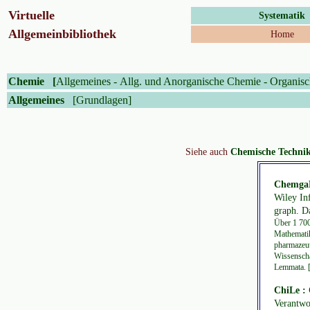
Virtuelle
Systematik
Allgemeinbibliothek
Home
Chemie
[
Allgemeines
-
Allg. und Anorganische Chemie
-
Organis
Allgemeines
[Grundlagen]
Siehe auch
Chemische Techni
Chemga
Wiley Inf
graph. Da
Über 1 700
Mathematik
pharmazeut
Wissenscha
Lemmata. [
ChiLe : 
Verantwor