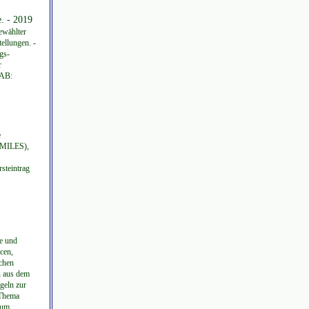
e. - 2019
ewählter
ellungen. -
gs-
r
VAB:
e
SMILES),
steintrag
e und
cen,
chen
u aus dem
geln zur
 Thema
zum