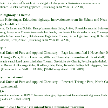
rbeiten im Labor. - Übersicht der wichtigsten Laborgeräte. - Basiswissen labortechnische
tionen. - Links, sachlich gegliedert. [Ersteintrag in der VAB: 14.02.2004]
on highway : Chemie
ton Knierzinger. Education highway, Innovationszentrum für Schule und Neue
gie GmbH. - Linz, o. J.
rtal, für Lehrer und Schüler. Knapp kommentierte Links, Artikel, Unterrichtsmaterial, Software
rung: Analytische Chemie; Anorganische Chemie; Biochemie; Chemie in der Schule; Chemiege
ifische Suchmaschinen; Datenbanken; Organische Chemie; Technologie. Auch Zugriff über di
Software, Recht, Artikel. [Ersteintrag in der VAB: 07.04.2002]
 in . . .
ional Union of Pure and Applied Chemistry. - Page last modified 1 November 2
Triangle Park, North Carolina, 2002. - (Chemistry International : bookshelf)
kel mit je nach Land unterschiedlichen Themen: Geschichte der Chemie, Forschungslandschaft,
. a. Derzeit: Afrika, Argentinien, Brasilien, Chile, Kuba, Tschechische Republik, Ägypten, Pole
 [Ersteintrag in der VAB: 16.03.2002] [VAB-Eintrag aktual.: 02.06.2019]
y international
ional Union of Pure and Applied Chemistry. - Research Triangle Park, North Ca
t zweimonatl.
),4 -
nen über und aus der IUPAC, Neuerscheinungen, Tagungsberichte und -ankündigungen, Fachbe
ag in der VAB: 16.03.2002]
ung in die Chemie : ein interaktives Computer-Programm