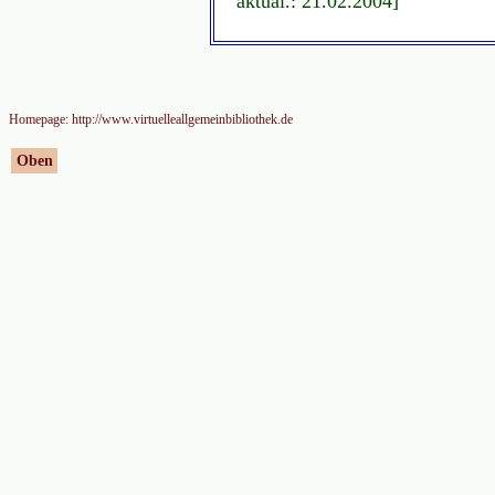
aktual.: 21.02.2004]
Homepage: http://www.virtuelleallgemeinbibliothek.de
Oben