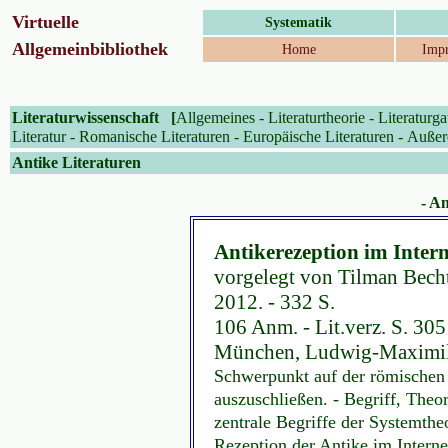
Virtuelle
Systematik
Allgemeinbibliothek
Home
Impr
Literaturwissenschaft
[
Allgemeines
-
Literaturtheorie
-
Literaturga
Literatur
-
Romanische Literaturen
-
Europäische Literaturen
-
Außere
Antike Literaturen
- An
Antikerezeption im Intern
vorgelegt von Tilman Bech
2012. - 332 S.
106 Anm. - Lit.verz. S. 305
München, Ludwig-Maximilia
Schwerpunkt auf der römischen 
auszuschließen. - Begriff, Theo
zentrale Begriffe der Systemtheo
Rezeption der Antike im Interne