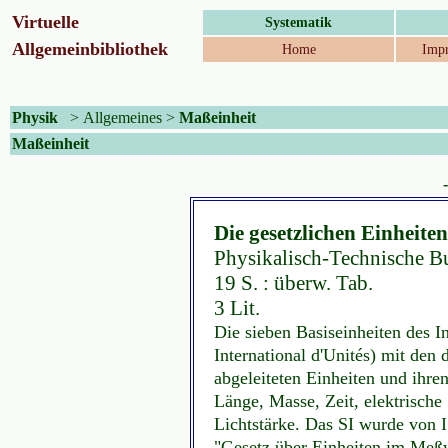
Virtuelle
Systematik
Allgemeinbibliothek
Home
Impr
Physik
>
Allgemeines
>
Maßeinheit
Maßeinheit
Die gesetzlichen Einheite
Physikalisch-Technische Bu
19 S. : überw. Tab.
3 Lit.
Die sieben Basiseinheiten des I
International d'Unités) mit den
abgeleiteten Einheiten und ihr
Länge, Masse, Zeit, elektrische
Lichtstärke. Das SI wurde vo
"Gesetz über Einheiten im Meßw