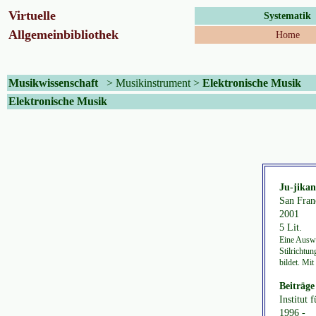
Virtuelle
Systematik
Allgemeinbibliothek
Home
Musikwissenschaft
>
Musikinstrument
>
Elektronische Musik
Elektronische Musik
Ju-jika
San Fran
2001
5 Lit.
Eine Auswa
Stilrichtu
bildet. Mi
Beiträge
Institut 
1996 -