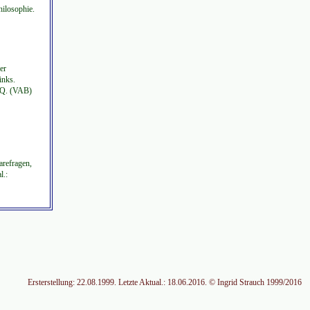
ilosophie.
er
inks.
FAQ. (VAB)
arefragen,
l.:
Ersterstellung: 22.08.1999. Letzte Aktual.: 18.06.2016. © Ingrid Strauch 1999/2016