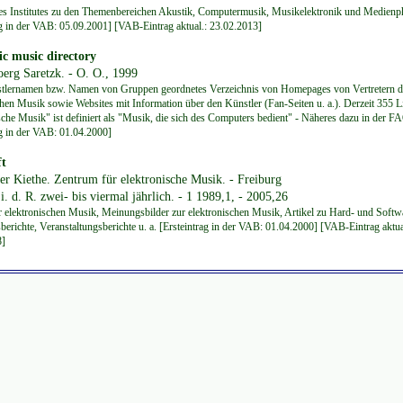
es Institutes zu den Themenbereichen Akustik, Computermusik, Musikelektronik und Medienph
ag in der VAB: 05.09.2001] [VAB-Eintrag aktual.: 23.02.2013]
ic music directory
oerg Saretzk. - O. O., 1999
tlernamen bzw. Namen von Gruppen geordnetes Verzeichnis von Homepages von Vertretern d
chen Musik sowie Websites mit Information über den Künstler (Fan-Seiten u. a.). Derzeit 355 L
sche Musik" ist definiert als "Musik, die sich des Computers bedient" - Näheres dazu in der 
ag in der VAB: 01.04.2000]
t
ter Kiethe. Zentrum für elektronische Musik. - Freiburg
i. d. R. zwei- bis viermal jährlich. - 1 1989,1, - 2005,26
r elektronischen Musik, Meinungsbilder zur elektronischen Musik, Artikel zu Hard- und Softw
berichte, Veranstaltungsberichte u. a. [Ersteintrag in der VAB: 01.04.2000] [VAB-Eintrag aktua
8]