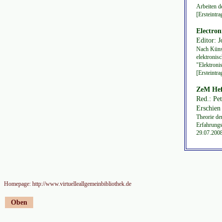
Arbeiten d
[Ersteintr
Electron
Editor: J
Nach Küns
elektronis
"Elektroni
[Ersteintr
ZeM Hef
Red.: Pe
Erschien 
Theorie de
Erfahrungs
29.07.200
Homepage: http://www.virtuelleallgemeinbibliothek.de
Oben