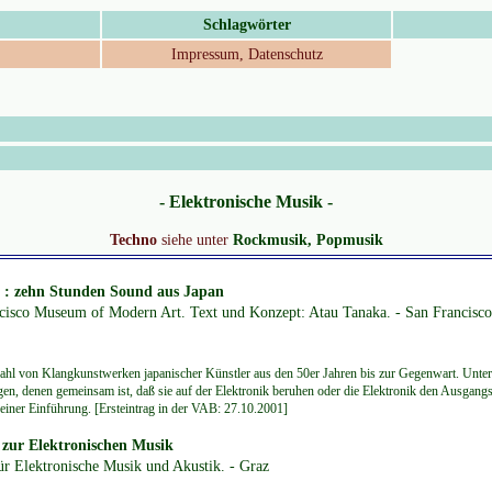
Schlagwörter
Impressum, Datenschutz
- Elektronische Musik -
Techno
siehe unter
Rockmusik, Popmusik
n : zehn Stunden Sound aus Japan
cisco Museum of Modern Art. Text und Konzept: Atau Tanaka. - San Francisc
hl von Klangkunstwerken japanischer Künstler aus den 50er Jahren bis zur Gegenwart. Unter
ngen, denen gemeinsam ist, daß sie auf der Elektronik beruhen oder die Elektronik den Ausgang
t einer Einführung. [Ersteintrag in der VAB: 27.10.2001]
 zur Elektronischen Musik
für Elektronische Musik und Akustik. - Graz