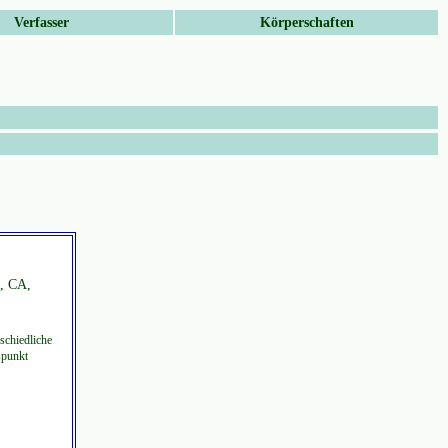
Verfasser
Körperschaften
o, CA,
schiedliche
spunkt