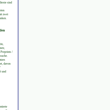
ltexte sind
rten
it zwei
änken.
 den
in,
nen;
Preprints /
tsuche.
atzes
tet, davon
"
t und
tierte