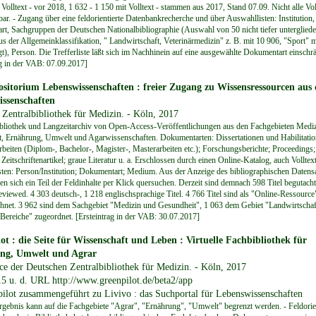
Volltext - vor 2018, 1 632 - 1 150 mit Volltext - stammen aus 2017, Stand 07.09. Nicht alle Vol
bar. - Zugang über eine feldorientierte Datenbankrecherche und über Auswahllisten: Institution,
t, Sachgruppen der Deutschen Nationalbibliographie (Auswahl von 50 nicht tiefer untergliede
s der Allgemeinklassifikation, " Landwirtschaft, Veterinärmedizin" z. B. mit 10 906, "Sport" m
egt), Person. Die Trefferliste läßt sich im Nachhinein auf eine ausgewählte Dokumentart einschr
ag in der VAB: 07.09.2017]
sitorium Lebenswissenschaften : freier Zugang zu Wissensressourcen aus
ssenschaften
 Zentralbibliothek für Medizin. - Köln, 2017
ibliothek und Langzeitarchiv von Open-Access-Veröffentlichungen aus den Fachgebieten Mediz
, Ernährung, Umwelt und Agarwissenschaften. Dokumentarten: Dissertationen und Habilitatio
beiten (Diplom-, Bachelor-, Magister-, Masterarbeiten etc.); Forschungsberichte; Proceedings; 
 Zeitschriftenartikel; graue Literatur u. a. Erschlossen durch einen Online-Katalog, auch Volltex
ten: Person/Institution; Dokumentart; Medium. Aus der Anzeige des bibliographischen Datens
en sich ein Teil der Feldinhalte per Klick quersuchen. Derzeit sind demnach 598 Titel begutach
eviewed. 4 303 deutsch-, 1 218 englischsprachige Titel. 4 766 Titel sind als "Online-Ressource
hnet. 3 962 sind dem Sachgebiet "Medizin und Gesundheit", 1 063 dem Gebiet "Landwirtschaf
Bereiche" zugeordnet. [Ersteintrag in der VAB: 30.07.2017]
ot : die Seite für Wissenschaft und Leben : Virtuelle Fachbibliothek für
ng, Umwelt und Agrar
ice der Deutschen Zentralbibliothek für Medizin. - Köln, 2017
5 u. d. URL http://www.greenpilot.de/beta2/app
ilot zusammengeführt zu Livivo : das Suchportal für Lebenswissenschaften
gebnis kann auf die Fachgebiete "Agrar", "Ernährung", "Umwelt" begrenzt werden. - Feldorien