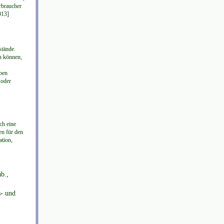
rbraucher
013]
stände.
en können,
ben
 oder
ch eine
en für den
ation,
b.,
s- und