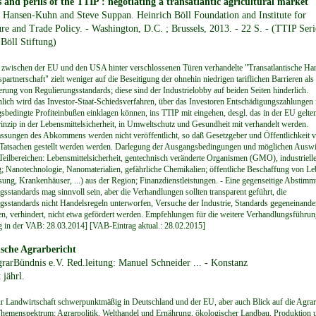
 and perils of the TTIP : negotiating a transatlantic agricultural market
 Hansen-Kuhn and Steve Suppan. Heinrich Böll Foundation and Institute for
re and Trade Policy. - Washington, D.C. ; Brussels, 2013. - 22 S. - (TTIP Seri
Böll Stiftung)
t zwischen der EU und den USA hinter verschlossenen Türen verhandelte "Transatlantische Ha
spartnerschaft" zielt weniger auf die Beseitigung der ohnehin niedrigen tariflichen Barrieren als 
rung von Regulierungsstandards; diese sind der Industrielobby auf beiden Seiten hinderlich.
lich wird das Investor-Staat-Schiedsverfahren, über das Investoren Entschädigungszahlungen 
gsbedingte Profiteinbußen einklagen können, ins TTIP mit eingehen, desgl. das in der EU gelte
inzip in der Lebensmittelsicherheit, in Umweltschutz und Gesundheit mit verhandelt werden.
ssungen des Abkommens werden nicht veröffentlicht, so daß Gesetzgeber und Öffentlichkeit v
 Tatsachen gestellt werden werden. Darlegung der Ausgangsbedingungen und möglichen Ausw
Teilbereichen: Lebensmittelsicherheit, gentechnisch veränderte Organismen (GMO), industriell
g; Nanotechnologie, Nanomaterialien, gefährliche Chemikalien; öffentliche Beschaffung von Le
sung, Krankenhäuser, ...) aus der Region; Finanzdienstleistungen. - Eine gegenseitige Abstim
gsstandards mag sinnvoll sein, aber die Verhandlungen sollten transparent geführt, die
gsstandards nicht Handelsregeln unterworfen, Versuche der Industrie, Standards gegeneinande
en, verhindert, nicht etwa gefördert werden. Empfehlungen für die weitere Verhandlungsführun
ag in der VAB: 28.03.2014] [VAB-Eintrag aktual.: 28.02.2015]
ische Agrarbericht
grarBündnis e.V. Red.leitung: Manuel Schneider ... - Konstanz
 jährl.
ur Landwirtschaft schwerpunktmäßig in Deutschland und der EU, aber auch Blick auf die Agrar
Themenspektrum: Agrarpolitik, Welthandel und Ernährung, ökologischer Landbau, Produktion 