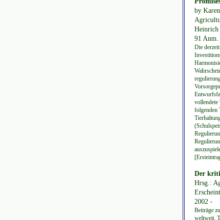
Promises
by Karen
Agricultu
Heinrich 
91 Anm.
Die derzei
Investition
Harmonisie
Wahrschein
regulierun
Vorsorgepr
Entwurfsfa
vollendete
folgenden 
Tierhaltun
(Schulspei
Regulierun
Regulierun
auszuspiel
[Ersteintr
Der krit
Hrsg.: A
Erscheint
2002 -
Beiträge z
weltweit. 