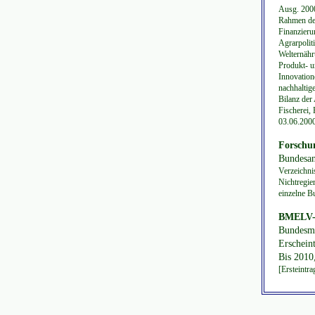
Ausg. 2000
Rahmen der
Finanzieru
Agrarpolit
Welternähr
Produkt- u
Innovation
nachhaltig
Bilanz der
Fischerei,
03.06.2000
Forschu
Bundesan
Verzeichni
Nichtregie
einzelne B
BMELV-P
Bundesmi
Erschein
Bis 2010
[Ersteintr