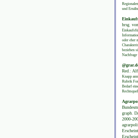
Regionalen
und Ernähr
Einkaufs
hrsg. vo
Einkaufsfü
Informatio
oder eher 
Charakteri
beziehen s
Nachfrage 
@grar.de
Red.: Al
Knapp anno
Rubrik For
Bedarf ein
Rechtsquel
Agrarpol
Bundesmi
graph. Da
2000-200
agrarpoli
Erscheint
Erscheint