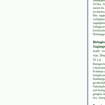
Simultanre
58 Mio. Ti
zurück bis
erschienen
Mio. englis
verfügbare 
zugänglich
Schlagwört
berücksich
Homepage. 
Biologis
Zugänge
erarb. vo
von: Deu
55 Lit.
Biologische
Lebensräume
Probleme d
komplexen 
Handlungs-
gesellscha
Naturlands
und biolog
geeignet s
bzw. Anreg