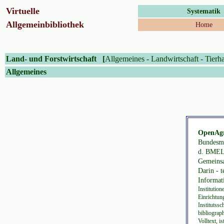
Virtuelle
Systematik
Allgemeinbibliothek
Home
Land- und Forstwirtschaft
[
Allgemeines
-
Landwirtschaft
-
Tierh
Allgemeines
OpenAgr
Bundesmi
d. BMEL 
Gemeinsa
Darin - 
Informat
Institutio
Einrichtun
Institutss
bibliograp
Volltext, i