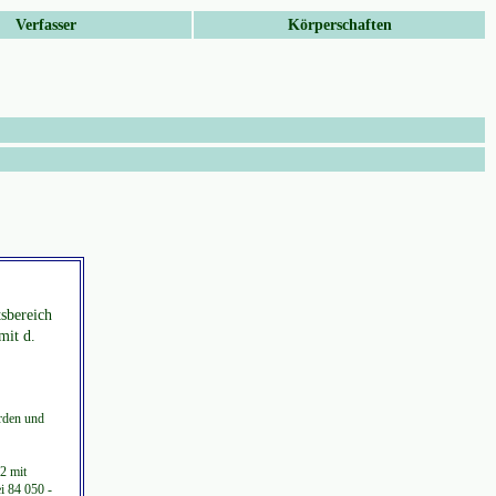
Verfasser
Körperschaften
sbereich
mit d.
örden und
2 mit
ei 84 050 -