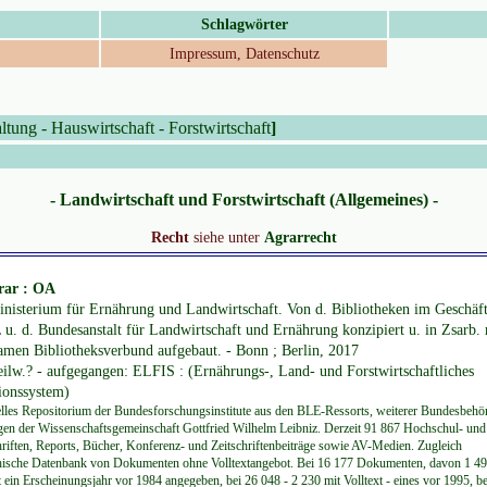
Schlagwörter
Impressum, Datenschutz
altung
-
Hauswirtschaft
-
Forstwirtschaft
]
- Landwirtschaft und Forstwirtschaft (Allgemeines) -
Recht
siehe unter
Agrarrecht
ar : OA
nisterium für Ernährung und Landwirtschaft. Von d. Bibliotheken im Geschäft
u. d. Bundesanstalt für Landwirtschaft und Ernährung konzipiert u. in Zsarb. 
men Bibliotheksverbund aufgebaut. - Bonn ; Berlin, 2017
teilw.? - aufgegangen: ELFIS : (Ernährungs-, Land- und Forstwirtschaftliches
ionssystem)
nelles Repositorium der Bundesforschungsinstitute aus den BLE-Ressorts, weiterer Bundesbeh
gen der Wissenschaftsgemeinschaft Gottfried Wilhelm Leibniz. Derzeit 91 867 Hochschul- und
chriften, Reports, Bücher, Konferenz- und Zeitschriftenbeiträge sowie AV-Medien. Zugleich
hische Datenbank von Dokumenten ohne Volltextangebot. Bei 16 177 Dokumenten, davon 1 49
st ein Erscheinungsjahr vor 1984 angegeben, bei 26 048 - 2 230 mit Volltext - eines vor 1995, b