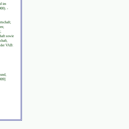
nd im
00). -
tschaft;
en;
;
haft sowie
chaft,
n der VAB:
Bund,
009]