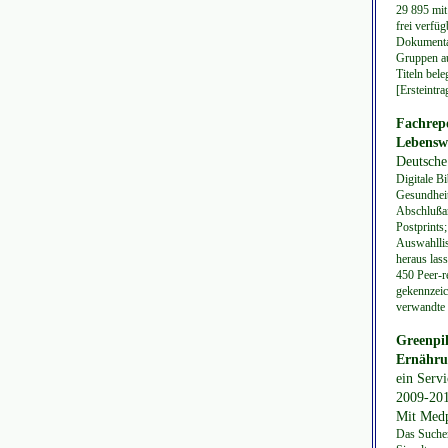
29 895 mit 
frei verfüg
Dokumentar
Gruppen au
Titeln bel
[Ersteintr
Fachrepo
Lebenswi
Deutsche
Digitale B
Gesundheit
Abschlußar
Postprints;
Auswahllis
heraus lass
450 Peer-r
gekennzeic
verwandte 
Greenpil
Ernähru
ein Serv
2009-201
Mit Medp
Das Sucher