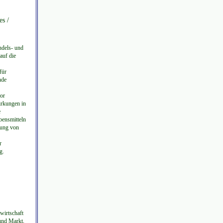
es /
ndels- und
auf die
für
nde
or
irkungen in
e
bensmitteln
mung von
r
g.
wirtschaft
und Markt,