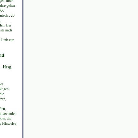
ges. über
jahre gehen
900
utsch-, 20
i
en, frei
ste nach
 Link zur
und
). Hrsg.
der
ltigen
die
zen,
ten,
limawandel
ote, die
he Hinweise