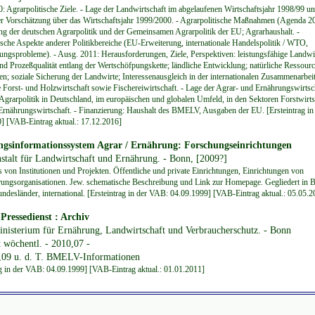
: Agrarpolitische Ziele. - Lage der Landwirtschaft im abgelaufenen Wirtschaftsjahr 1998/99 u
 Vorschätzung über das Wirtschaftsjahr 1999/2000. - Agrarpolitische Maßnahmen (Agenda 20
ng der deutschen Agrarpolitik und der Gemeinsamen Agrarpolitik der EU; Agrarhaushalt. -
ische Aspekte anderer Politikbereiche (EU-Erweiterung, internationale Handelspolitik / WTO,
ungsprobleme). - Ausg. 2011: Herausforderungen, Ziele, Perspektiven: leistungsfähige Landwir
nd Prozeßqualität entlang der Wertschöfpungskette; ländliche Entwicklung; natürliche Ressourc
en; soziale Sicherung der Landwirte; Interessenausgleich in der internationalen Zusammenarbeit
e Forst- und Holzwirtschaft sowie Fischereiwirtschaft. - Lage der Agrar- und Ernährungswirtsc
 Agrarpolitik in Deutschland, im europäischen und globalen Umfeld, in den Sektoren Forstwirts
 Ernährungswirtschaft. - Finanzierung: Haushalt des BMELV, Ausgaben der EU. [Ersteintrag i
] [VAB-Eintrag aktual.: 17.12.2016]
ngsinformationssystem Agrar / Ernährung: Forschungseinrichtungen
stalt für Landwirtschaft und Ernährung. - Bonn, [2009?]
s von Institutionen und Projekten. Öffentliche und private Einrichtungen, Einrichtungen von
rungsorganisationen. Jew. schematische Beschreibung und Link zur Homepage. Gegliedert in 
undesländer, international. [Ersteintrag in der VAB: 04.09.1999] [VAB-Eintrag aktual.: 05.05.2
ressedienst : Archiv
nisterium für Ernährung, Landwirtschaft und Verbraucherschutz. - Bonn
t wöchentl. - 2010,07 -
,09 u. d. T. BMELV-Informationen
ag in der VAB: 04.09.1999] [VAB-Eintrag aktual.: 01.01.2011]