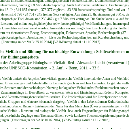
cherche in Bibliothekskatalogen, bibliographischen Fachdatenbanken, Dokumentenservern, ins
telnachweise, davon gut 9 Mio. deutschsprachig. Auch historische Fachliteratur, Erscheinungs
 ins 13. Jh.; 344 635 deutsch-, 378 377 englisch-, 83 828 französischsprachige Titel sind vor 1
, davon sind 798 / 24 751 / 245 frei im Netz verfügbar. Aus dem 21. Jh. stammen gut 3 Mio. de
chsprachige Titel, davon sind 239 467 / gut 7 Mio. frei verfügbar. Die Suche kann u. a. auf fre
Literatur, auf online-zugängliche (aber teilw. kostenpflichtige) Veröffentlichungen, Internetquell
e Dissertationen beschränkt werden. Auswahlen zur nachträglichen Einschränkung der Trefferli
ern mit thematischem Bezug, Erscheinungsjahr, Dokumentart, Sprache, Recherchequelle (37
tigte Kataloge bzw. Datenbanken). - Liste der Recherchequellen jew. mit Kurzbeschreibung und
[Ersteintrag in der VAB: 25.10.2014] [VAB-Eintrag aktual.: 11.10.2017]
che Vielfalt und Bildung für nachhaltige Entwicklung : Schlüsselthemen 
 für Bildungsangebote
n der Arbeitsgruppe Biologische Vielfalt. Red.: Alexander Leicht (verantwortl.
tsche UNESCO-Kommission. - 2. Aufl. - Bonn, 2011. - 33 S.
 Vielfalt umfaßt die Aspekte Artenvielfalt, genetische Vielfalt innerhalb der Arten und Vielfalt 
. Orientierungs- und Arbeitshilfe für Lehrende gleich an welchen Lernorten. Es gilt, die vielfä
es Schutzes und der nachhaltigen Nutzung biologischer Vielfalt nebst Problemursachen sowie 
Zusammenhänge im Bewußtsein zu verankern, Werte und Einstellungen zu fördern, Kompeten
 und Verantwortungsbereitschaft zu stärken. Die Problemlage wird für Einzelpersonen sowie
ftliche Gruppen und Akteure lebensnah dargelegt: Vielfalt in den Lebensräumen Kulturlandschaf
chaften, urbaner Raum. - Leistungen der Natur für den Menschen (Ökosystemleistungen). - K
ische Vielfalt. - Konsum und biologische Vielfalt. Jew. auch Fragestellungen für Bildungsangeb
ind, persönliche Zugänge zum Thema zu öffnen, sowie konkrete Themenbeispiele und praktisc
ungen. [Ersteintrag in der VAB: 10.07.2014] [VAB-Eintrag aktual.: 17.12.2016]