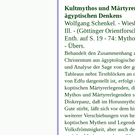
Kultmythos und Märtyrerl
ägyptischen Denkens
Wolfgang Schenkel. - Wiesb
Ill. - (Göttinger Orientfor
Enth. auf S. 19 - 74: Myth
- Übers.
Behandelt den Zusammenhang z
Christentum aus ägyptologischer
und Analyse der Sage von der ge
Tableaus nebst Textblöcken an
von Edfu dargestellt ist, erfolgt
koptischen Märtyrerlegenden, die
Mythos und Märtyrerlegenden sin
Diskrepanz, daß im Horusmythos
Gute stirbt, läßt sich vor dem h
weiterer Verschiebungen von hei
koptischen Mythen und Legenden
Volksfrömmigkeit, aber auch d