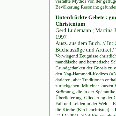
verfaßte Mythos von der geflüge
Bevölkerung Resonanz gefunden.
Unterdrückte Gebete : gno
Christentum
Gerd Lüdemann ; Martina Jan
1997
Ausz. aus dem Buch. // In: 
Buchauszüge und Artikel / 
Vorwiegend Zeugnisse christlic
mandäische und hermetische Schr
Grundgedanken der Gnosis zu ve
den Nag-Hammadi-Kodizes (=NH
datieren, aber Traditionen enthal
zurückgehen. Mit einer kurzen E
Strömung, die in der Spätantike
Überlieferung. Gliederung der 
Fall und Leiden in der Welt. -
die Kirche (Kirchenchristen). -
27.12.2004] [VAB-Eintrag aktua