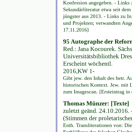
Konfession angegeben. - Links z
Sekundärliteratur etwa seit dem
jüngster aus 2013. - Links zu In
und Projekten; verwandten Angeb
17.11.2016]
95 Autographe der Reform
Red.: Jana Kocourek. Sächs
Universitätsbibliothek Dresd
Erscheint wöchentl.
2016,KW 1-
Gibt jew. den Inhalt des betr. 
historischen Kontext. Jew. mit
zum Imagescan. [Ersteintrag in
Thomas Münzer: [Texte]
zuletzt geänd. 24.10.2016. 
(Stimmen der proletarische
Enth. Transliterationen von: Di
Entblößung des falschen Glaube