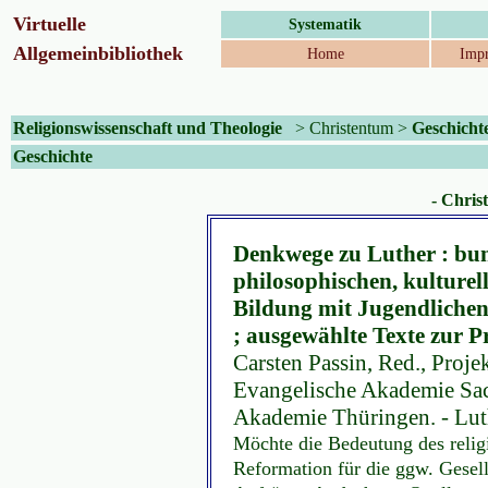
Virtuelle
Systematik
Allgemeinbibliothek
Home
Impr
Religionswissenschaft und Theologie
>
Christentum
>
Geschicht
Geschichte
- Chris
Denkwege zu Luther : bun
philosophischen, kulturel
Bildung mit Jugendliche
; ausgewählte Texte zur P
Carsten Passin, Red., Projek
Evangelische Akademie Sac
Akademie Thüringen. - Lut
Möchte die Bedeutung des relig
Reformation für die ggw. Gesell