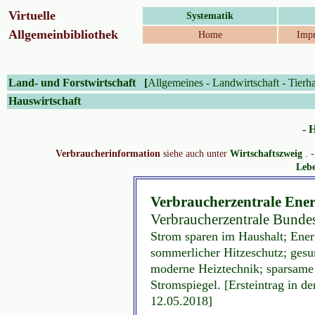
Virtuelle
Systematik
Allgemeinbibliothek
Home
Impr
Land- und Forstwirtschaft
[
Allgemeines
-
Landwirtschaft
-
Tierh
Hauswirtschaft
- 
Verbraucherinformation
siehe auch unter
Wirtschaftszweig
. 
Lebe
Verbraucherzentrale Ener
Verbraucherzentrale Bundes
Strom sparen im Haushalt; Ene
sommerlicher Hitzeschutz; ges
moderne Heiztechnik; sparsame 
Stromspiegel. [Ersteintrag in d
12.05.2018]