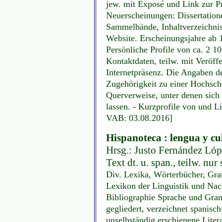
jew. mit Exposé und Link zur Pr
Neuerscheinungen: Dissertatione
Sammelbände, Inhaltverzeichnis
Website. Erscheinungsjahre ab 1
Persönliche Profile von ca. 2 10
Kontaktdaten, teilw. mit Veröff
Internetpräsenz. Die Angaben de
Zugehörigkeit zu einer Hochschul
Querverweise, unter denen sich
lassen. - Kurzprofile von und L
VAB: 03.08.2016]
Hispanoteca : lengua y cu
Hrsg.: Justo Fernández Lóp
Text dt. u. span., teilw. nur
Div. Lexika, Wörterbücher, Gra
Lexikon der Linguistik und Nach
Bibliographie Sprache und Gram
gegliedert, verzeichnet spanisch
unselbständig erschienene Liter