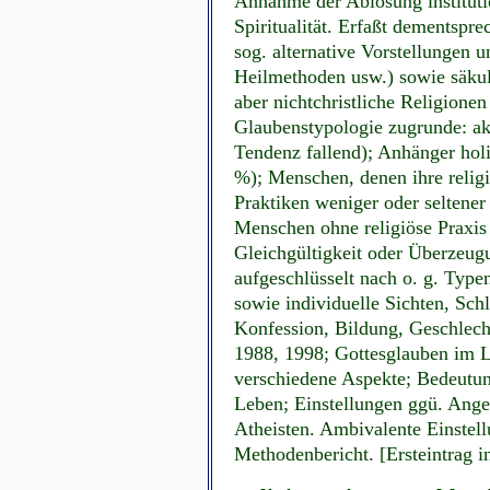
Annahme der Ablösung institution
Spiritualität. Erfaßt dementspre
sog. alternative Vorstellungen un
Heilmethoden usw.) sowie säkul
aber nichtchristliche Religionen
Glaubenstypologie zugrunde: ak
Tendenz fallend); Anhänger holi
%); Menschen, denen ihre religi
Praktiken weniger oder seltener
Menschen ohne religiöse Praxi
Gleichgültigkeit oder Überzeug
aufgeschlüsselt nach o. g. Type
sowie individuelle Sichten, Sch
Konfession, Bildung, Geschlech
1988, 1998; Gottesglauben im 
verschiedene Aspekte; Bedeutun
Leben; Einstellungen ggü. Ange
Atheisten. Ambivalente Einstell
Methodenbericht. [Ersteintrag 