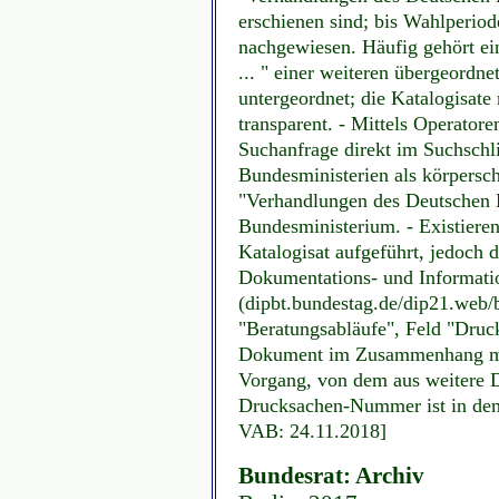
erschienen sind; bis Wahlperiod
nachgewiesen. Häufig gehört ei
... " einer weiteren übergeordn
untergeordnet; die Katalogisa
transparent. - Mittels Operatore
Suchanfrage direkt im Suchschlit
Bundesministerien als körperscha
"Verhandlungen des Deutschen 
Bundesministerium. - Existiere
Katalogisat aufgeführt, jedoch d
Dokumentations- und Informati
(dipbt.bundestag.de/dip21.web/b
"Beratungsabläufe", Feld "Dru
Dokument im Zusammenhang mit
Vorgang, von dem aus weitere D
Drucksachen-Nummer ist in dem 
VAB: 24.11.2018]
Bundesrat: Archiv