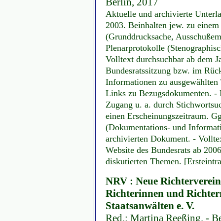
Berlin, 2017
Aktuelle und archivierte Unter
2003. Beinhalten jew. zu eine
(Grunddrucksache, Ausschußempf
Plenarprotokolle (Stenographisc
Volltext durchsuchbar ab dem J
Bundesratssitzung bzw. im Rüc
Informationen zu ausgewählten
Links zu Bezugsdokumenten. - P
Zugang u. a. durch Stichwortsu
einen Erscheinungszeitraum. Gg
(Dokumentations- und Informati
archivierten Dokument. - Vollte
Website des Bundesrats ab 2006.
diskutierten Themen. [Ersteintr
NRV : Neue Richterverei
Richterinnen und Richter
Staatsanwälten e. V.
Red.: Martina Reeßing. - B