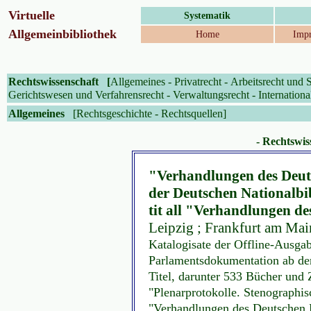
Virtuelle
Systematik
Allgemeinbibliothek
Home
Impr
Rechtswissenschaft
[
Allgemeines
-
Privatrecht
-
Arbeitsrecht und S
Gerichtswesen und Verfahrensrecht
-
Verwaltungsrecht
-
Internationa
Allgemeines
[Rechtsgeschichte -
Rechtsquellen]
- Rechtswis
"Verhandlungen des Deut
der Deutschen Nationalbib
tit all "Verhandlungen d
Leipzig ; Frankfurt am Mai
Katalogisate der Offline-Ausga
Parlamentsdokumentation ab der 
Titel, darunter 533 Bücher und 
"Plenarprotokolle. Stenographi
"Verhandlungen des Deutschen 