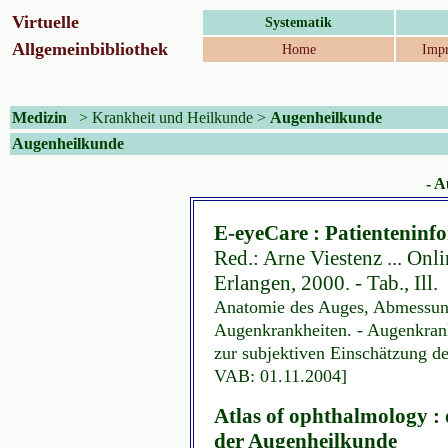
Virtuelle
Systematik
Allgemeinbibliothek
Home
Impr
Medizin
>
Krankheit und Heilkunde
>
Augenheilkunde
Augenheilkunde
- A
E-eyeCare : Patientenin
Red.: Arne Viestenz ... Onl
Erlangen, 2000. - Tab., Ill.
Anatomie des Auges, Abmessung
Augenkrankheiten. - Augenkrank
zur subjektiven Einschätzung der
VAB: 01.11.2004]
Atlas of ophthalmology : 
der Augenheilkunde