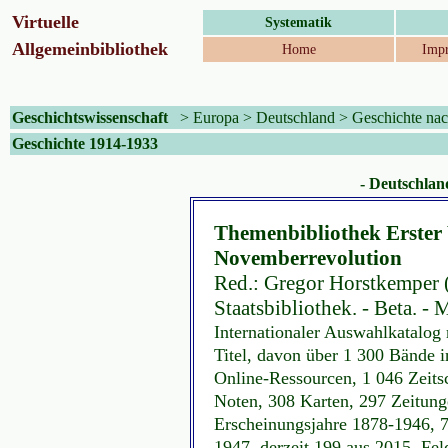
Virtuelle
Systematik
Allgemeinbibliothek
Home
Impr
Geschichtswissenschaft
>
Europa
>
Deutschland
>
Geschichte na
Geschichte 1914-1933
- Deutschlan
Themenbibliothek Erster
Novemberrevolution
Red.: Gregor Horstkemper (P
Staatsbibliothek. - Beta. -
Internationaler Auswahlkatalog
Titel, davon über 1 300 Bände i
Online-Ressourcen, 1 046 Zeitsc
Noten, 308 Karten, 297 Zeitung
Erscheinungsjahre 1878-1946, 7
1947, derzeit 199 aus 2015. Feld